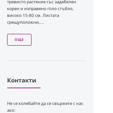
тревисто растение със задебелен
корен и изправено го­ло стъбло,
високо 15-80 см. Листата
срещуположни,...
ОЩЕ
Контакти
Не се колебайте да се свържете с нас
ако: