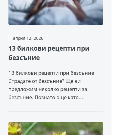
април 12, 2026
13 билкови рецепти при
безсъние
13 билкови рецепти при безсъние
Страдате от безсъние? Ще ви
предложим няколко рецепти за
безсъние. Познато още като...