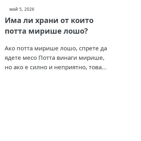
май 5, 2026
Има ли храни от които
потта мирише лошо?
Ако потта мирише лошо, спрете да
ядете месо Потта винаги мирише,
но ако е силно и неприятно, това...