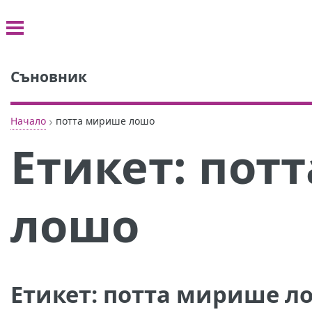
Съновник
›
Начало
потта мирише лошо
Етикет:
пот
лошо
Етикет:
потта мирише л