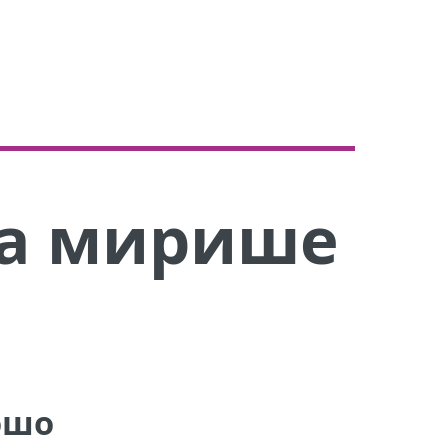
та мирише
ошо