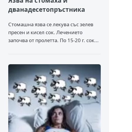
Язва на стомаха и
дванадесетопръстника
Стомашна язва се лекува със зелев
пресен и кисел сок. Лечението
започва от пролетта. По 15-20 г. сок...