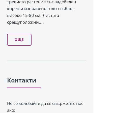
тревисто растение със задебелен
корен и изправено го­ло стъбло,
високо 15-80 см. Листата
срещуположни,...
ОЩЕ
Контакти
Не се колебайте да се свържете с нас
ако: