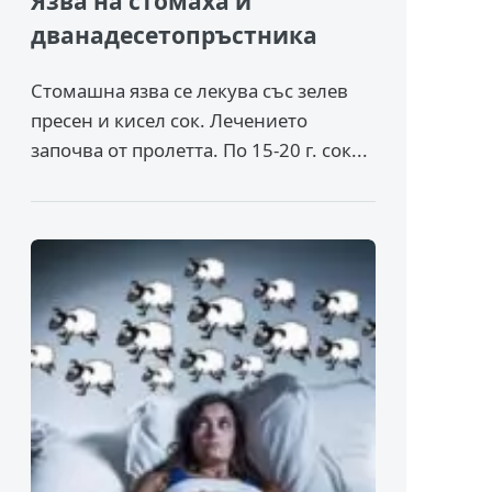
Язва на стомаха и
дванадесетопръстника
Стомашна язва се лекува със зелев
пресен и кисел сок. Лечението
започва от пролетта. По 15-20 г. сок...