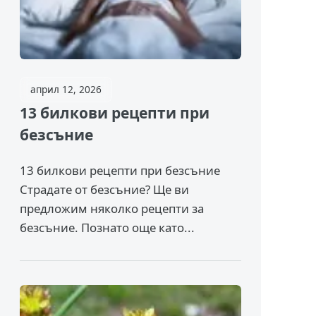
април 12, 2026
13 билкови рецепти при
безсъние
13 билкови рецепти при безсъние
Страдате от безсъние? Ще ви
предложим няколко рецепти за
безсъние. Познато още като...