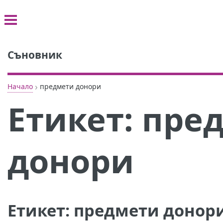
Съновник
›
Начало
предмети донори
Етикет:
пре
донори
Етикет:
предмети донор