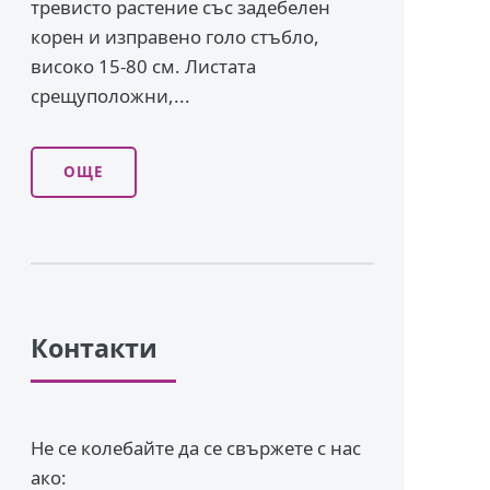
тревисто растение със задебелен
корен и изправено го­ло стъбло,
високо 15-80 см. Листата
срещуположни,...
ОЩЕ
Контакти
Не се колебайте да се свържете с нас
ако: