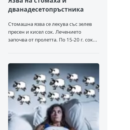
Язва на стомаха и
дванадесетопръстника
Стомашна язва се лекува със зелев
пресен и кисел сок. Лечението
започва от пролетта. По 15-20 г. сок...