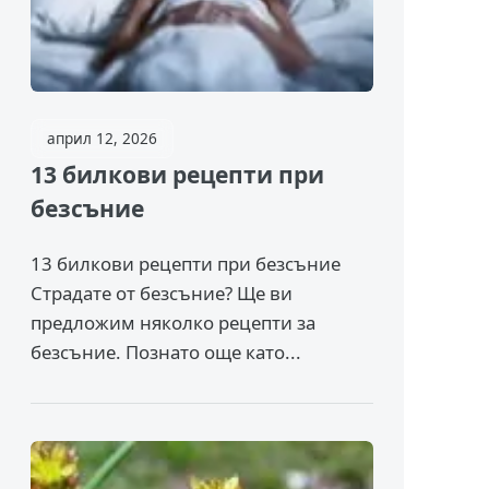
април 12, 2026
13 билкови рецепти при
безсъние
13 билкови рецепти при безсъние
Страдате от безсъние? Ще ви
предложим няколко рецепти за
безсъние. Познато още като...