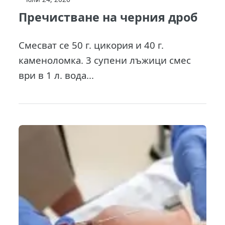
Пречистване на черния дроб
Смесват се 50 г. цикория и 40 г.
каменоломка. 3 супени лъжици смес
ври в 1 л. вода...