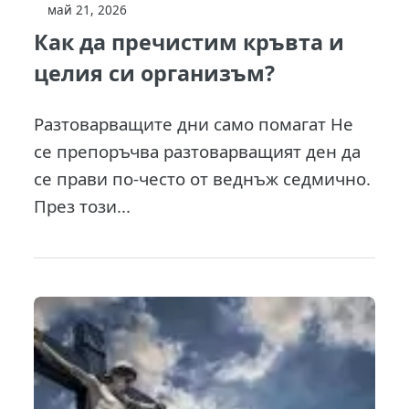
май 21, 2026
Как да пречистим кръвта и
целия си организъм?
Разтоварващите дни само помагат Не
се препоръчва разтоварващият ден да
се прави по-често от веднъж седмично.
През този...