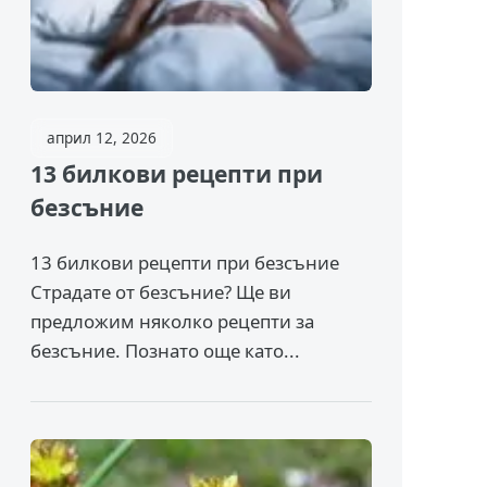
април 12, 2026
13 билкови рецепти при
безсъние
13 билкови рецепти при безсъние
Страдате от безсъние? Ще ви
предложим няколко рецепти за
безсъние. Познато още като...