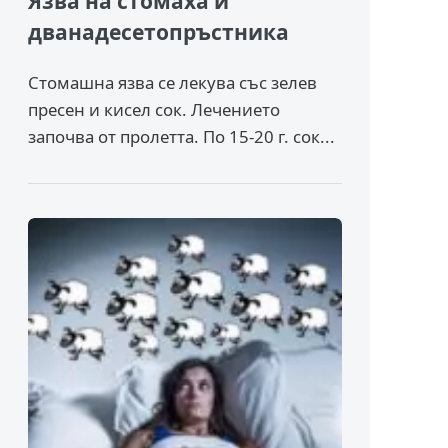
Язва на стомаха и
дванадесетопръстника
Стомашна язва се лекува със зелев
пресен и кисел сок. Лечението
започва от пролетта. По 15-20 г. сок...