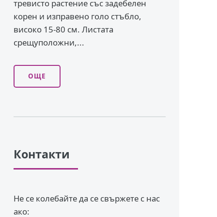
тревисто растение със задебелен
корен и изправено го­ло стъбло,
високо 15-80 см. Листата
срещуположни,...
ОЩЕ
Контакти
Не се колебайте да се свържете с нас
ако: