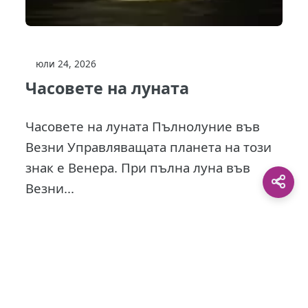
юли 24, 2026
Часовете на луната
Часовете на луната Пълнолуние във
Везни Управляващата планета на този
знак е Венера. При пълна луна във
Везни...
This site is protected by
0 Day Analytics
plugin.
For more information visit:
0 Day Analytics vebsite