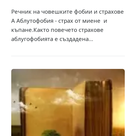
Речник на човешките фобии и страхове
А Аблутофобия - страх от миене и
къпане.Както повечето страхове
аблугофобията е създадена...