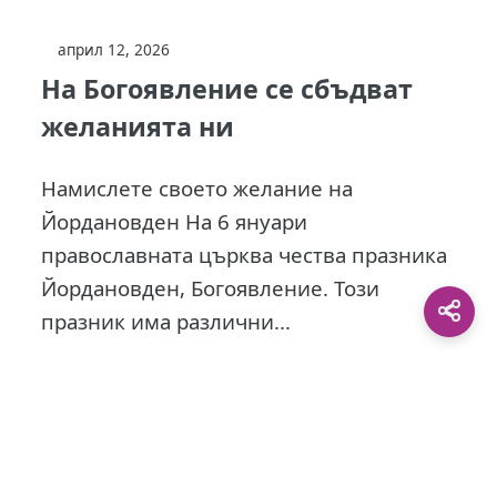
април 12, 2026
На Богоявление се сбъдват
желанията ни
Намислете своето желание на
Йордановден На 6 януари
православната църква чества празника
Йордановден, Богоявление. Този
празник има различни...
This site is protected by
0 Day Analytics
plugin.