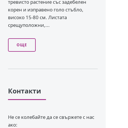
тревисто растение със задебелен
корен и изправено го­ло стъбло,
високо 15-80 см. Листата
срещуположни,...
ОЩЕ
Контакти
Не се колебайте да се свържете с нас
ако: