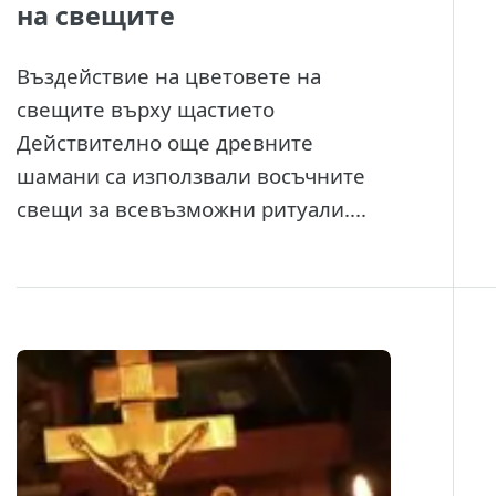
на свещите
Въздействие на цветовете на
свещите върху щастието
Действително още древните
шамани са използвали восъчните
свещи за всевъзможни ритуали....