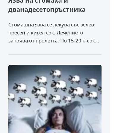
Язва на стомаха и
дванадесетопръстника
Стомашна язва се лекува със зелев
пресен и кисел сок. Лечението
започва от пролетта. По 15-20 г. сок...