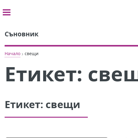
Съновник
›
Начало
свещи
Етикет:
све
Етикет:
свещи