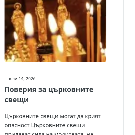
юли 14, 2026
Поверия за църковните
свещи
Църковните свещи могат да крият
опасност Църковните свещи
придават сила на молитвата, на