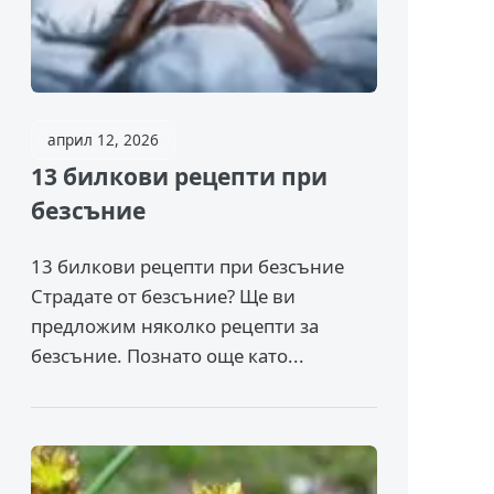
април 12, 2026
13 билкови рецепти при
безсъние
13 билкови рецепти при безсъние
Страдате от безсъние? Ще ви
предложим няколко рецепти за
безсъние. Познато още като...