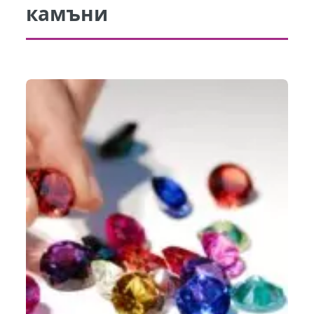
камъни