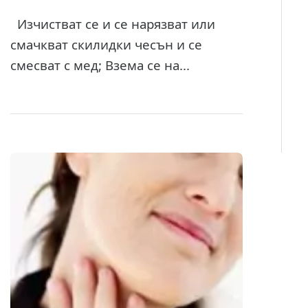
Изчистват се и се нарязват или
смачкват скилидки чесън и се
смесват с мед; Взема се на...