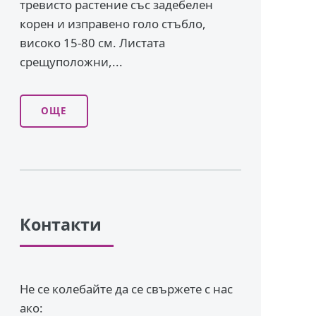
тревисто растение със задебелен
корен и изправено го­ло стъбло,
високо 15-80 см. Листата
срещуположни,...
ОЩЕ
Контакти
Не се колебайте да се свържете с нас
ако: