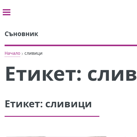
Съновник
›
Начало
сливици
Етикет:
сли
Етикет:
сливици