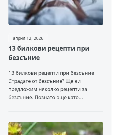
април 12, 2026
13 билкови рецепти при
безсъние
13 билкови рецепти при безсъние
Страдате от безсъние? Ще ви
предложим няколко рецепти за
безсъние. Познато още като...