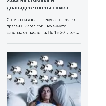
Язва на стомаха и
дванадесетопръстника
Стомашна язва се лекува със зелев
пресен и кисел сок. Лечението
започва от пролетта. По 15-20 г. сок...