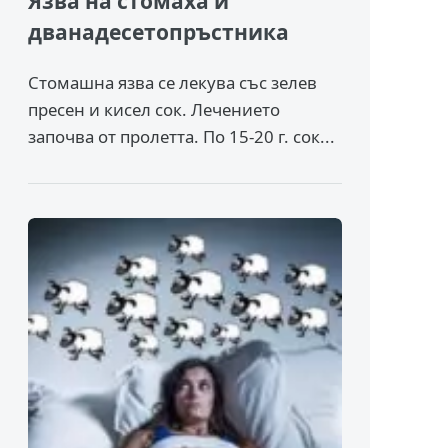
Язва на стомаха и
дванадесетопръстника
Стомашна язва се лекува със зелев
пресен и кисел сок. Лечението
започва от пролетта. По 15-20 г. сок...