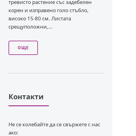
тревисто растение със задебелен
корен и изправено го­ло стъбло,
високо 15-80 см. Листата
срещуположни,...
ОЩЕ
Контакти
Не се колебайте да се свържете с нас
ако: