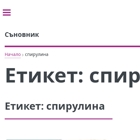
Съновник
›
Начало
спирулина
Етикет:
спи
Етикет:
спирулина