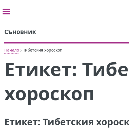
Съновник
›
Начало
Тибетския хороскоп
Етикет:
Тибе
хороскоп
Етикет:
Тибетския хорос