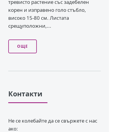
тревисто растение със задебелен
корен и изправено го­ло стъбло,
високо 15-80 см. Листата
срещуположни,...
ОЩЕ
Контакти
Не се колебайте да се свържете с нас
ако: