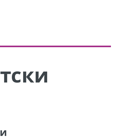
тски
ли