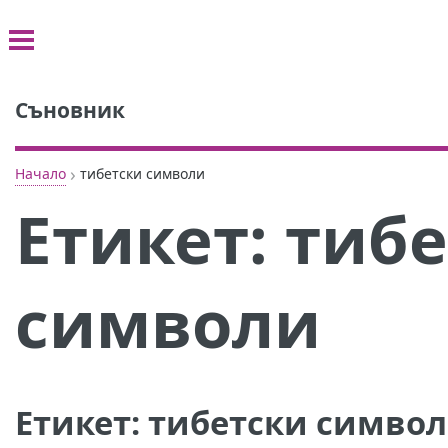
Съновник
›
Начало
тибетски символи
Етикет:
тибе
символи
Етикет:
тибетски симво