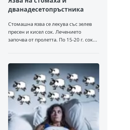
Язва на стомаха и
дванадесетопръстника
Стомашна язва се лекува със зелев
пресен и кисел сок. Лечението
започва от пролетта. По 15-20 г. сок...