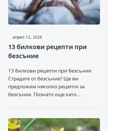
април 12, 2026
13 билкови рецепти при
безсъние
13 билкови рецепти при безсъние
Страдате от безсъние? Ще ви
предложим няколко рецепти за
безсъние. Познато още като...