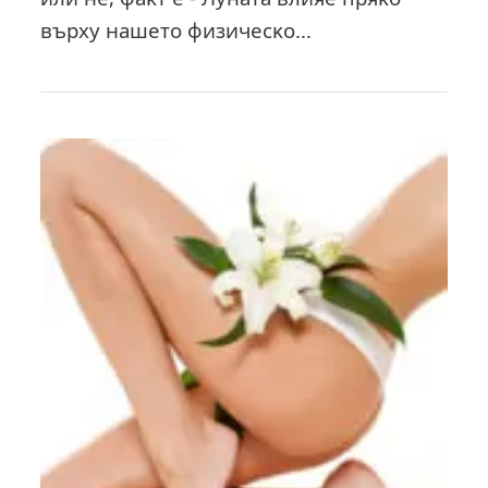
въpxy нaшeтo физичecĸo...