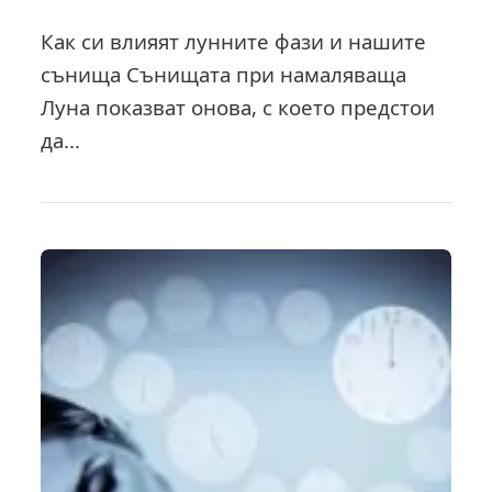
Как си влияят лунните фази и нашите
сънища Сънищата при намаляваща
Луна показват онова, с което предстои
да...