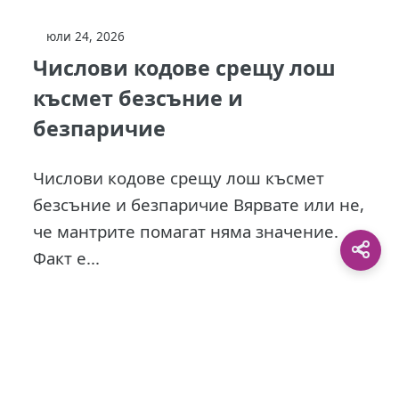
юли 24, 2026
Числови кодове срещу лош
късмет безсъние и
безпаричие
Числови кодове срещу лош късмет
безсъние и безпаричие Вярвате или не,
че мантрите помагат няма значение.
Факт е...
This site is protected by
0 Day Analytics
plugin.