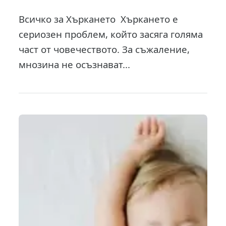
Всичко за Хъркането Хъркането е
сериозен проблем, който засяга голяма
част от човечеството. За съжаление,
мнозина не осъзнават...