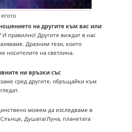
 егото
тношението на другите към вас или
?
И правилно! Другите виждат в нас
тразяваме. Дразним тези, които
ме носителите на светлина.
ивните ни връзки със
изаме сред другите, обръщайки към
гледат.
динствено можем да изследваме в
 Слънце, Душата/Луна, планетата