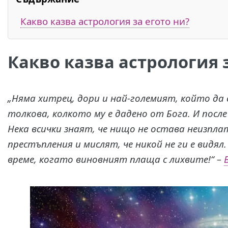
Какво казва астрология за егото ни?
Какво казва астрология з
„Няма хитрец, дори и най-големият, който да
толкова, колкото му е дадено от Бога. И после
Нека всички знаят, че нищо не остава неизпл
престъпления и мислят, че никой не ги е видял.
време, когато виновният плаща с лихвите!“ –