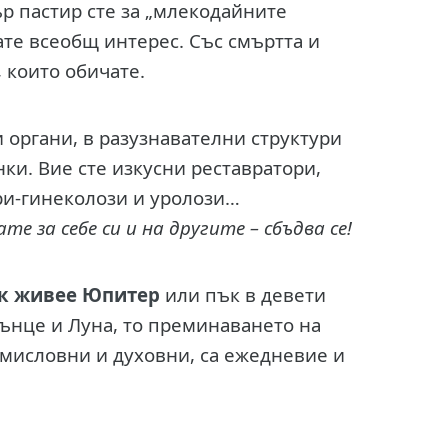
ър пастир сте за „млекодайните
те всеобщ интерес. Със смъртта и
, които обичате.
 органи, в разузнавателни структури
нки. Вие сте изкусни реставратори,
ри-гинеколози и уролози…
е за себе си и на другите – сбъдва се!
к живее Юпитер
или пък в девети
ънце и Луна, то преминаването на
 мисловни и духовни, са ежедневие и