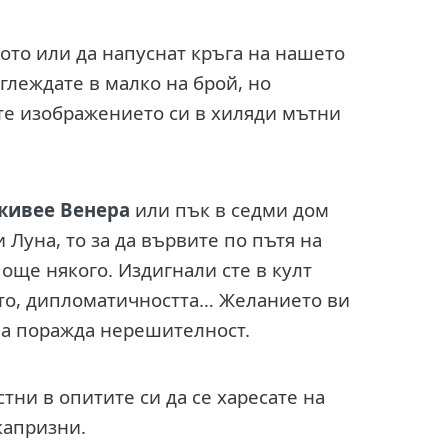
щото или да напуснат кръга на нашето
глеждате в малко на брой, но
ите изображението си в хиляди мътни
живее Венера
или пък в седми дом
Луна, то за да вървите по пътя на
още някого. Издигнали сте в култ
ето, дипломатичността… Желанието ви
ва поражда нерешителност.
тни в опитите си да се харесате на
капризни.