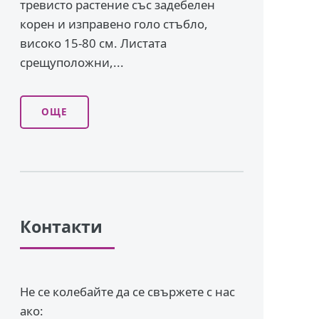
тревисто растение със задебелен
корен и изправено го­ло стъбло,
високо 15-80 см. Листата
срещуположни,...
ОЩЕ
Контакти
Не се колебайте да се свържете с нас
ако: