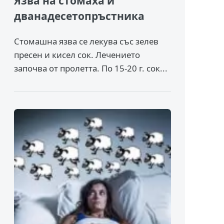
Язва на стомаха и
дванадесетопръстника
Стомашна язва се лекува със зелев
пресен и кисел сок. Лечението
започва от пролетта. По 15-20 г. сок...