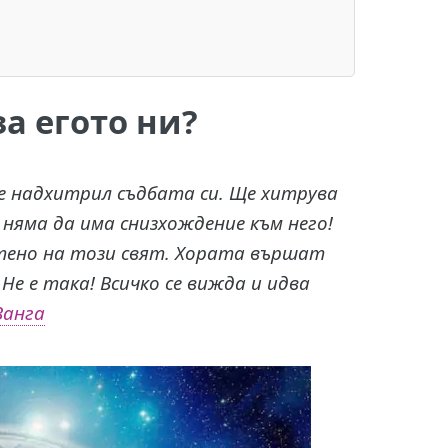
а егото ни?
 е надхитрил съдбата си. Ще хитрува
 няма да има снизхождение към него!
атено на този свят. Хората вършат
 Не е така! Всичко се вижда и идва
Ванга