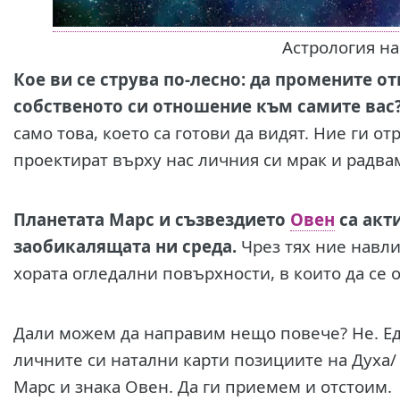
Астрология на
К
ое ви се струва по-лесно: да промените о
собственото си отношение към самите вас
само това, което са готови да видят. Ние ги о
проектират върху нас личния си мрак и радва
Планетата Марс и съзвездието
Овен
са акт
заобикалящата ни среда.
Чрез тях ние навл
хората огледални повърхности, в които да се о
Дали можем да направим нещо повече? Не. Е
личните си натални карти позициите на Духа/
Марс и знака Овен. Да ги приемем и отстоим.