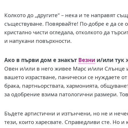
Колкото до „другите“ – нека и те направят съ
съществуване. Повярвайте! По-добре е да се о
кристално чисти огледала, отколкото да търс
и напукани повърхности.
Ако в първи дом е знакът
Везни
и/или тук 
Овен и/или в него живее Марс и/или Слънце и 
вашето израстване, панически се нуждаете от 
брака, партньорствата, хармонията, общуван
за одобрение взима патологични размери. То
Бъдете артистични и изтънчени, но не и нечес
тези, които харесвате. Справедливи сте. Но и 