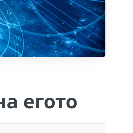
я
на егото