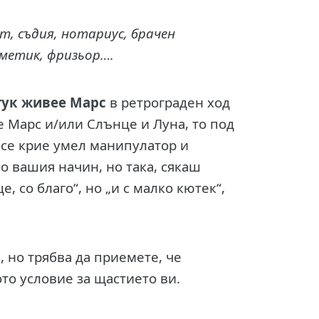
т, съдия, нотариус, брачен
зметик, фризьор….
тук живее Марс
в ретрограден ход
е Марс и/или Слънце и Луна, то под
 се крие умел манипулатор и
о вашия начин, но така, сякаш
, со благо“, но „и с малко кютек“,
 но трябва да приемете, че
то условие за щастието ви.