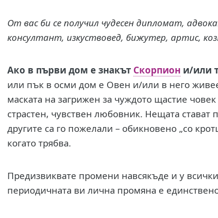
От вас би се получил чудесен дипломат, адвока
консултант, изкуствовед, бижутер, артис, ко
Ако в първи дом е знакът
Скорпион
и/или 
или пък в осми дом е Овен и/или в него живе
маската на загрижен за чуждото щастие човек
страстен, чувствен любовник. Нещата стават п
другите са го пожелали – обикновено „со кротце
когато трябва.
Предизвиквате промени навсякъде и у всички,
периодичната ви лична промяна е единствено