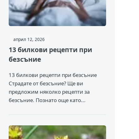
април 12, 2026
13 билкови рецепти при
безсъние
13 билкови рецепти при безсъние
Страдате от безсъние? Ще ви
предложим няколко рецепти за
безсъние. Познато още като...