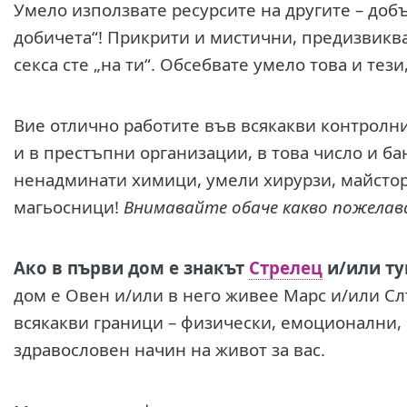
Умело използвате ресурсите на другите – доб
добичета“! Прикрити и мистични, предизвиква
секса сте „на ти“. Обсебвате умело това и тези
Вие отлично работите във всякакви контролни
и в престъпни организации, в това число и ба
ненадминати химици, умели хирурзи, майсто
магьосници!
Внимавайте обаче какво пожелават
Ако в първи дом е знакът
Стрелец
и/или ту
дом е Овен и/или в него живее Марс и/или Сл
всякакви граници – физически, емоционални,
здравословен начин на живот за вас.