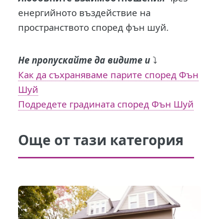
енергийното въздействие на
пространството според фън шуй.
Не пропускайте да видите и
⤵️
Как да съхраняваме парите според Фън
Шуй
Подредете градината според Фън Шуй
Още от тази категория