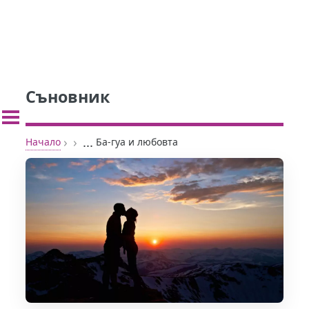
Съновник
›
›
...
Начало
Ба-гуа и любовта