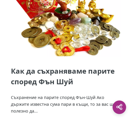
Как да съхраняваме парите
според Фън Шуй
Съхранение на парите според Фън-Шуй Ако
държите известна сума пари в къщи, то за вас ще е
полезно да...