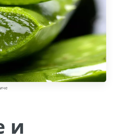
виче
е и