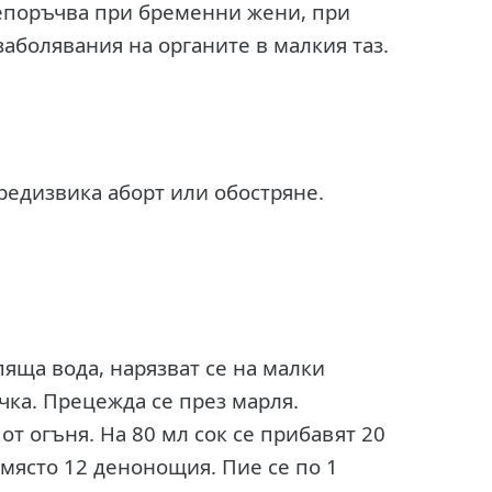
репоръчва при бременни жени, при
аболявания на органите в малкия таз.
редизвика аборт или обостряне.
ипяща вода, нарязват се на малки
ачка. Прецежда се през марля.
 от огъня. На 80 мл сок се прибавят 20
 място 12 денонощия. Пие се по 1