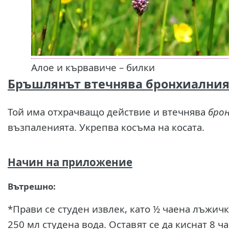
Алое и кървавиче – билки
Бръшлянът втечнява бронхиалния
Той има отхрачващо действие и втечнява
брон
възпаленията. Укрепва косъма на косата.
Начин на приложение
Вътрешно:
*Прави се студен извлек, като ½ чаена лъжичк
250 мл студена вода. Оставят се да киснат 8 час