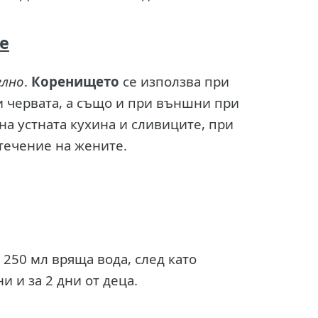
е
елно
.
Коренището
се използва при
и червата, а също и при външни при
на устната кухина и сливиците, при
течение на жените.
 250 мл вряща вода, след като
и и за 2 дни от деца.