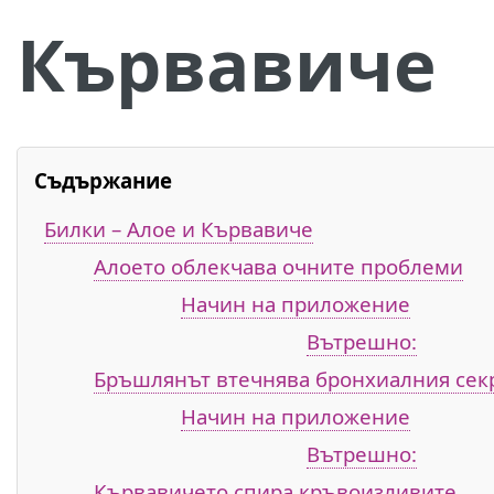
Кървавиче
Съдържание
Билки – Алое и Кървавиче
Алоето облекчава очните проблеми
Начин на приложение
Вътрешно:
Бръшлянът втечнява бронхиалния сек
Начин на приложение
Вътрешно:
Кървавичето спира кръвоизливите