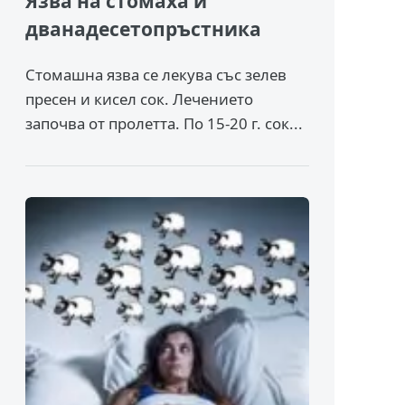
Язва на стомаха и
дванадесетопръстника
Стомашна язва се лекува със зелев
пресен и кисел сок. Лечението
започва от пролетта. По 15-20 г. сок...