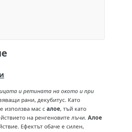
че
и
ицата и ретината на окото и при
вяващи рани, декубитус. Като
е използва мас с
алое
, тъй като
йствието на ренгеновите лъчи.
Алое
йствие. Ефектът обаче е силен,