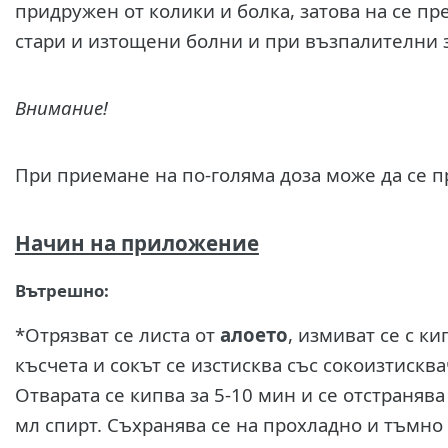
придружен от колики и болка, затова на се п
стари и изтощени болни и при възпалителни з
Внимание!
При приемане на по-голяма доза може да се п
Начин на приложение
Вътрешно:
*Отрязват се листа от
алоето
, измиват се с к
късчета и сокът се изстисква със сокоизтискв
Отварата се кипва за 5-10 мин и се отстранява
мл спирт. Съхранява се на прохладно и тъмно