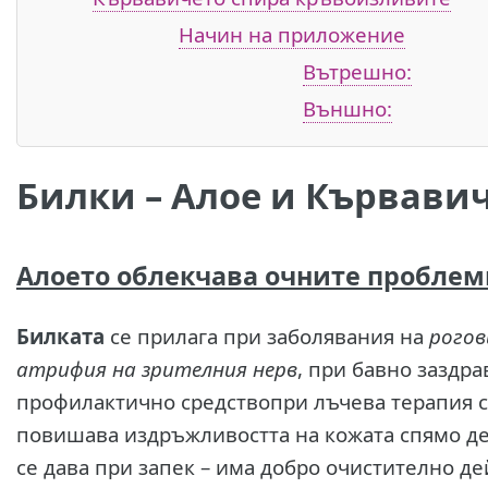
Начин на приложение
Вътрешно:
Външно:
Билки – Алое и Кървави
Алоето облекчава очните проблем
Билката
се прилага при заболявания на
рогов
атрифия на зрителния нерв
, при бавно заздра
профилактично средствопри лъчева терапия с
повишава издръжливостта на кожата спямо де
се дава при запек – има добро очистително де