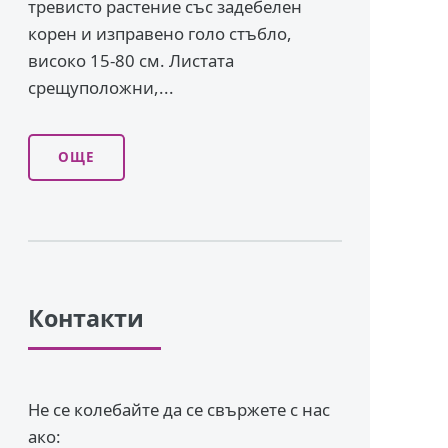
тревисто растение със задебелен
корен и изправено го­ло стъбло,
високо 15-80 см. Листата
срещуположни,...
ОЩЕ
Контакти
Не се колебайте да се свържете с нас
ако: