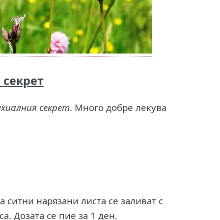
 секрет
хиалния секрет
. Много добре лекува
а ситни нарязани листа се заливат с
а. Дозата се пие за 1 ден.