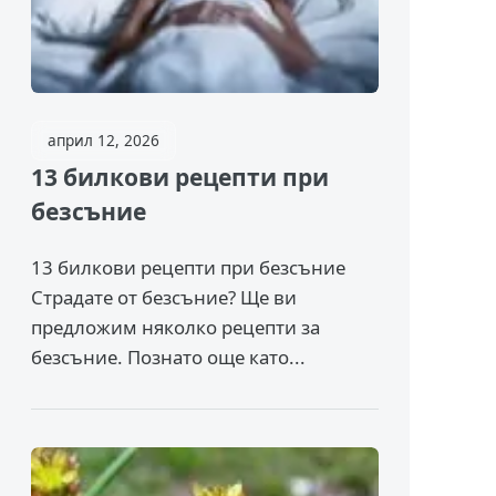
април 12, 2026
13 билкови рецепти при
безсъние
13 билкови рецепти при безсъние
Страдате от безсъние? Ще ви
предложим няколко рецепти за
безсъние. Познато още като...