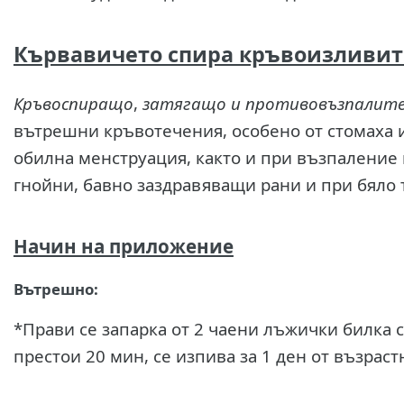
Кървавичето спира кръвоизливит
Кръвоспиращо
,
затягащо и противовъзпалит
вътрешни кръвотечения, особено от стомаха 
обилна менструация, както и при възпаление 
гнойни, бавно заздравяващи рани и при бяло 
Начин на приложение
Вътрешно:
*Прави се запарка от 2 чаени лъжички билка с
престои 20 мин, се изпива за 1 ден от възрастн