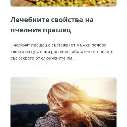
Лечебните свойства на
пчелния прашец
Пчелният прашец е съставен от мъжки полови
клетки на цъфтящи растения, обогатен от пчелите
със секрети от слюнчените им...