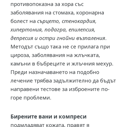
противопоказна за хора със
заболявания на стомаха, коронарна
болест на
сърцето, стенокардия,
хипертония, подагра, епилепсия,
депресия и остри гнойни възпаления
.
Методът също така не се прилага при
цироза, заболявания на жлъчката,
камъни в бъбреците и жлъчния мехур.
Преди назначаването на подобно
лечение трябва задължително да бъдът
направени тестове за изброените по-
горе проблеми.
Бирените вани и компреси
подмладяват кожата, правят я