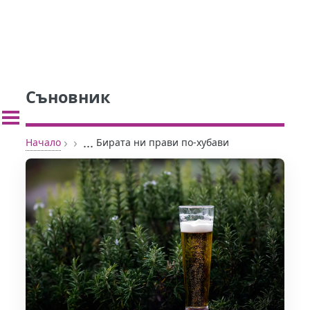
Съновник
›
›
...
Начало
Бирата ни прави по-хубави