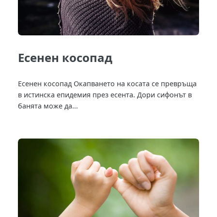
Есенен косопад
Есенен косопад Окапването на косата се превръща
в истинска епидемия през есента. Дори сифонът в
банята може да...