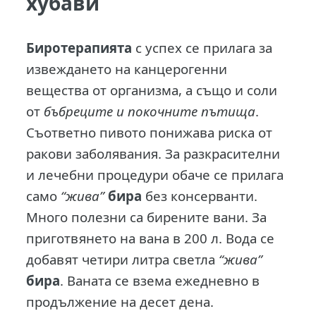
хубави
Биротерапията
с успех се прилага за
извеждането на канцерогенни
вещества от организма, а също и соли
от
бъбреците и покочните пътища
.
Съответно пивото понижава риска от
ракови заболявания. За разкрасителни
и лечебни процедури обаче се прилага
само
“жива”
бира
без консерванти.
Много полезни са бирените вани. За
приготвянето на вана в 200 л. Вода се
добавят четири литра светла
“жива”
бира
. Ваната се взема ежедневно в
продължение на десет дена.