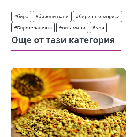
#бира
#бирени вани
#бирени компреси
#Биротерапията
#витамини
#мая
Още от тази категория