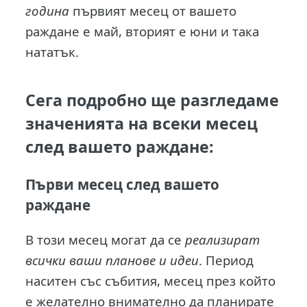
година
първият месец от вашето
раждане е май, вторият е юни и така
нататък.
Сега подробно ще разгледаме
значенията на всеки месец
след вашето раждане:
Първи месец след вашето
раждане
В този месец могат да се
реализират
всички ваши планове и идеи
. Период
наситен със събития, месец през който
е желателно внимателно да планирате