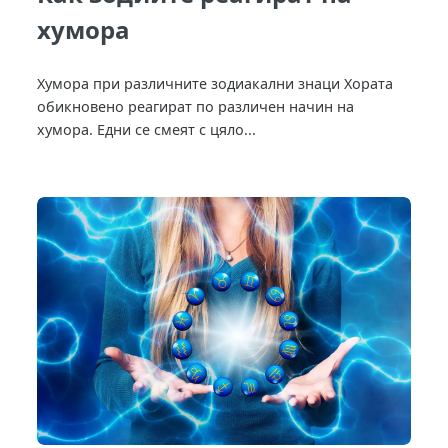
хумора
Хумора при различните зодиакални знаци Хората
обикновено реагират по различен начин на
хумора. Едни се смеят с цяло...