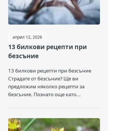
април 12, 2026
13 билкови рецепти при
безсъние
13 билкови рецепти при безсъние
Страдате от безсъние? Ще ви
предложим няколко рецепти за
безсъние. Познато още като...