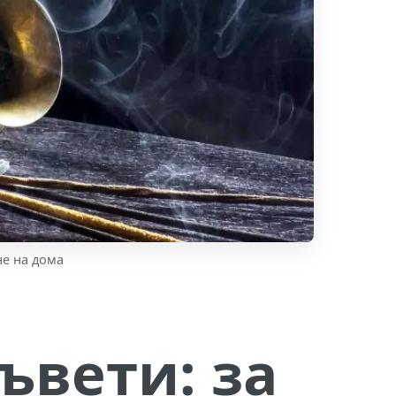
не на дома
ъвети: за