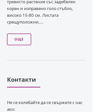
тревисто растение със задебелен
корен и изправено го­ло стъбло,
високо 15-80 см. Листата
срещуположни,...
ОЩЕ
Контакти
Не се колебайте да се свържете с нас
ако: