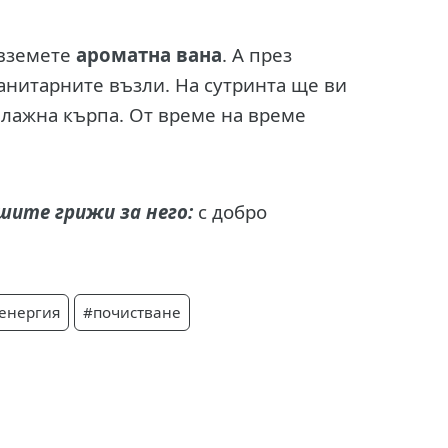
о вземете
ароматна вана
. А през
санитарните възли. На сутринта ще ви
 влажна кърпа. От време на време
шите грижи за него:
с добро
енергия
#почистване