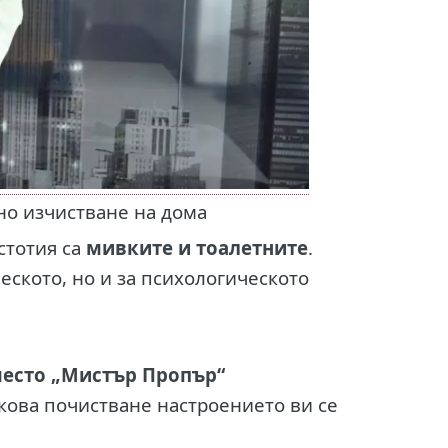
но изчистване на дома
стотия cа
мивките и тоалетните
.
ческото, но и за психологическото
место „Мистър Пропър“
акова почистване настроението ви се