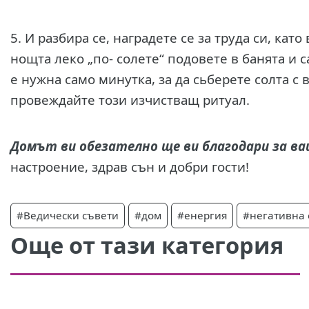
5. И разбира се, наградете се за труда си, кат
нощта леко „по- солете“ подовете в банята и 
е нужна само минутка, за да сьберете солта с
провеждайте този изчистващ ритуал.
Домът ви обезателно ще ви благодари за ва
настроение, здрав сън и добри гости!
#Ведически съвети
#дом
#енергия
#негативна 
Още от тази категория