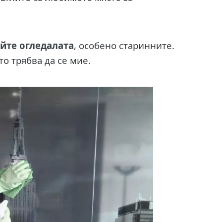
йте огледалата
, особено старинните.
то трябва да се мие.