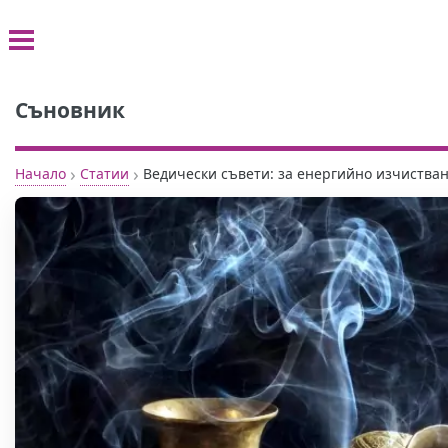
Съновник
›
›
Начало
Статии
Ведически съвети: за енергийно изчистван