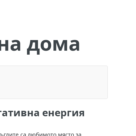
на дома
гативна енергия
ъглите са любимото място за