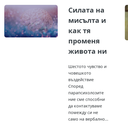
Силата на
мисълта и
как тя
променя
живота ни
Шестото чувство и
човешкото
въздействие
Според
парапсихолозите
ние сме способни
да контактуваме
помежду си не
само на вербално...