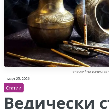
енергийно изчиства
март 25, 2026
Статии
Ведически с