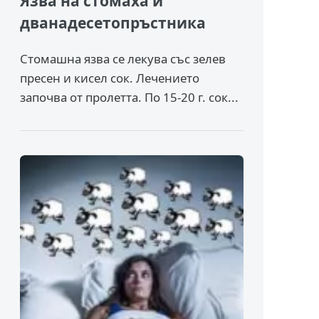
Язва на стомаха и
дванадесетопръстника
Стомашна язва се лекува със зелев
пресен и кисел сок. Лечението
започва от пролетта. По 15-20 г. сок...