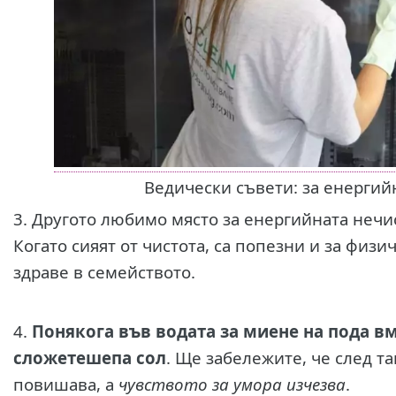
Ведически съвети: за енергий
3. Другото любимо място за енергийната нечи
Когато сияят от чистота, са попезни и за физи
здраве в семейството.
4.
Понякога във водата за миене на пода в
сложетешепа сол
. Ще забележите, че след т
повишава, а
чувството за умора изчезва
.