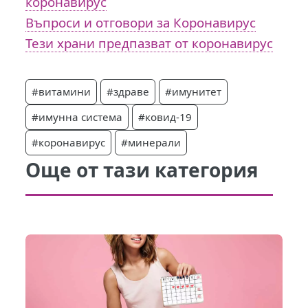
коронавирус
Въпроси и отговори за Коронавирус
Тези храни предпазват от коронавирус
#витамини
#здраве
#имунитет
#имунна система
#ковид-19
#коронавирус
#минерали
Още от тази категория