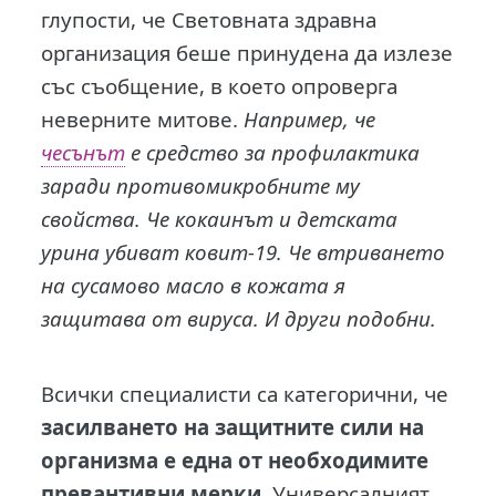
глупости, че Световната здравна
организация беше принудена да излезе
със съобщение, в което опроверга
неверните митове.
Например, че
чесънът
е средство за профилактика
заради противомикробните му
свойства. Че кокаинът и детската
урина убиват ковит-19. Че втриването
на сусамово масло в кожата я
защитава от вируса. И други подобни.
Всички специалисти са категорични, че
засилването на защитните сили на
организма е една от необходимите
превантивни мерки
. Универсалният