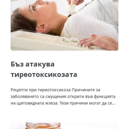
Бъз атакува
тиреотоксикозата
Рецепти при тиреотоксикоза Причините за
заболяването са смущения открити във функцията
на щитовидната жлеза. Тези причини могат да се...