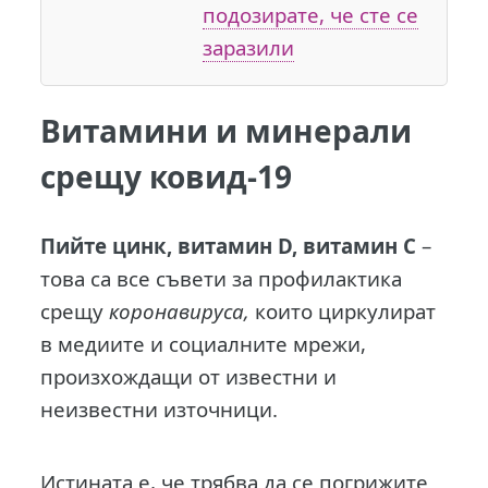
подозирате, че сте се
заразили
Витамини и минерали
срещу ковид-19
П
ийте цинк, витамин D, витамин С
–
това са все съвети за профилактика
срещу
коронавируса,
които циркулират
в медиите и социалните мрежи,
произхождащи от известни и
неизвестни източници.
Истината е, че трябва да се погрижите