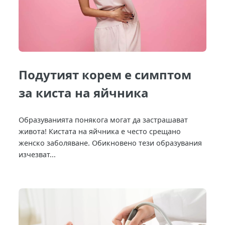
Подутият корем е симптом
за киста на яйчника
Образуванията понякога могат да застрашават
живота! Кистата на яйчника е често срещано
женско заболяване. Обикновено тези образувания
изчезват...