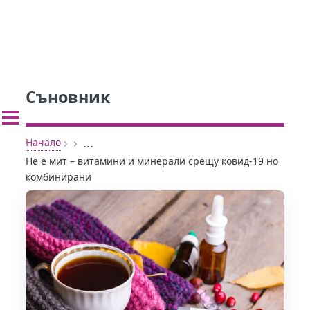
Съновник
›
›
...
Начало
Не е мит – витамини и минерали срещу ковид-19 но
комбинирани