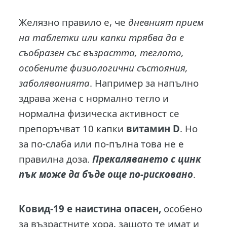
Желязно правило е, че
дневният прием
на таблетки или капки трябва да е
съобразен със възрастта, теглото,
особените физиологични състояния,
заболяванията
. Например за напълно
здрава жена с нормално тегло и
нормална физическа активност се
препоръчват 10 капки
витамин D
. Но
за по-слаба или по-пълна това не е
правилна доза.
Прекаляването с цинк
пък може да бъде още по-рисковано
.
Ковид-19 е наистина опасен,
особено
за възрастните хора, защото те имат и