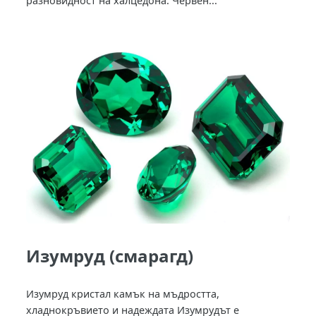
разновидност на халцедона. Червен...
Изумруд (смарагд)
Изумруд кристал камък на мъдростта,
хладнокръвието и надеждата Изумрудът е