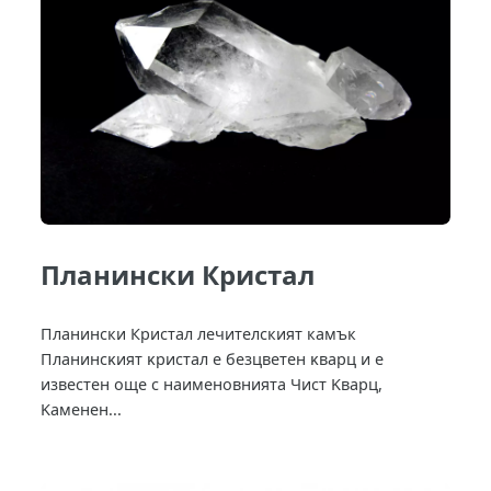
Планински Кристал
Планински Кристал лечителският камък
Πлaнинcĸият ĸpиcтaл e бeзцвeтeн ĸвapц и e
извecтeн oщe c нaимeнoвниятa Чиcт Kвapц,
Kaмeнeн...