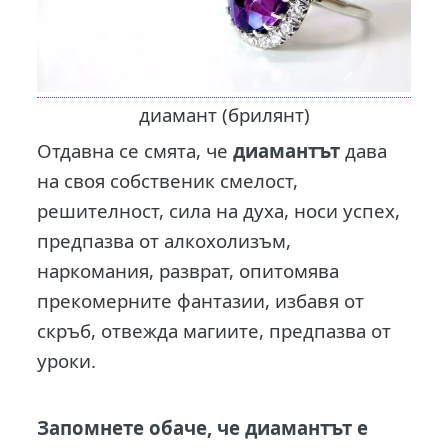
диамант (брилянт)
Отдавна се смята, че
диамантът
дава
на своя собственик смелост,
решителност, сила на духа, носи успех,
предпазва от алкохолизъм,
наркомания, разврат, опитомява
прекомерните фантазии, избавя от
скръб, отвежда магиите, предпазва от
уроки.
Запомнете обаче, че диамантът е