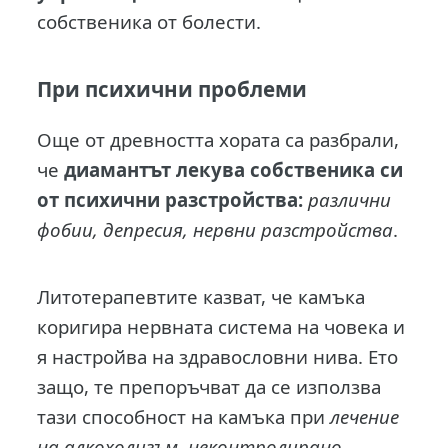
собственика от болести.
При психични проблеми
Още от древността хората са разбрали,
че
диамантът лекува собственика си
от психични разстройства:
различни
фобии, депресия, нервни разстройства
.
Литотерапевтите казват, че камъка
коригира нервната система на човека и
я настройва на здравословни нива. Ето
защо, те препоръчват да се използва
тази способност на камъка при
лечение
на алкохолизъм, неконтролирано