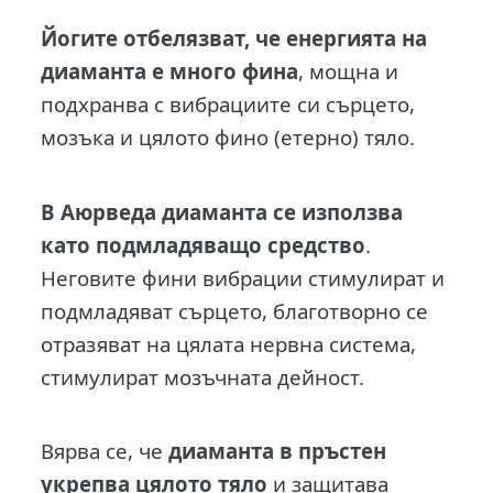
Йогите отбелязват, че енергията на
диаманта е много фина
, мощна и
подхранва с вибрациите си сърцето,
мозъка и цялото фино (етерно) тяло.
В Аюрведа диаманта се използва
като подмладяващо средство
.
Неговите фини вибрации стимулират и
подмладяват сърцето, благотворно се
отразяват на цялата нервна система,
стимулират мозъчната дейност.
Вярва се, че
диаманта в пръстен
укрепва цялото тяло
и защитава