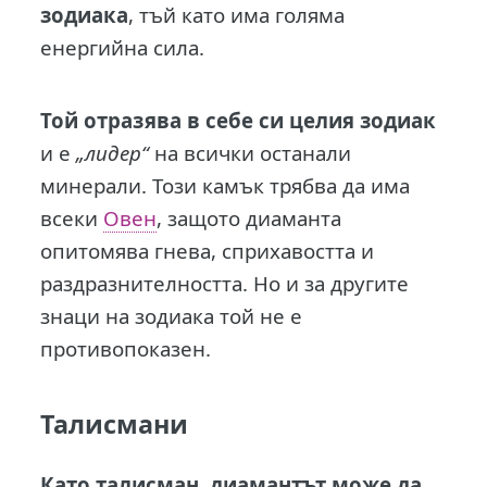
зодиака
, тъй като има голяма
енергийна сила.
Той отразява в себе си целия зодиак
и е
„лидер“
на всички останали
минерали. Този камък трябва да има
всеки
Овен
, защото диаманта
опитомява гнева, сприхавостта и
раздразнителността. Но и за другите
знаци на зодиака той не е
противопоказен.
Талисмани
Като талисман, диамантът може да