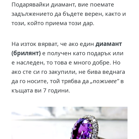
Подарявайки диамант, вие поемате
задължението да бъдете верен, както и
този, който приема този дар.
На изток вярват, че ако един
диамант
(брилянт)
е получен като подарък или
е наследен, то това е много добре. Но
ако сте си го закупили, не бива веднага
да го носите, той трябва да
„поживее”
в
къщата ви 7 години.