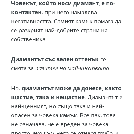
Човекът, който носи диамант, е по-
контактен
, при него намалява
негативността. Самият камък помага да
се разкрият най-добрите страни на
собственика.
Диамантът със зелен оттенък
се
смята за
пазител на майчинството
.
Но,
диамантът може да донесе, както
щастие, така и нещастие
. Диамантът е
най-ценният, но също така и най-
опасен за човека камък. Все пак, това
не означава, че е вреден за човека,
просто, ако към него се отнася грубо и