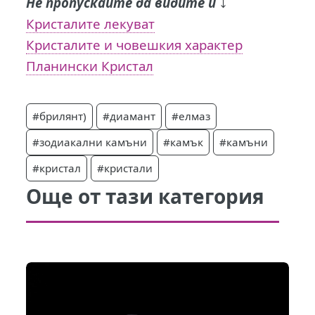
Не пропускайте да видите и
⤵️
Кристалите лекуват
Кристалите и човешкия характер
Планински Кристал
#брилянт)
#диамант
#елмаз
#зодиакални камъни
#камък
#камъни
#кристал
#кристали
Още от тази категория