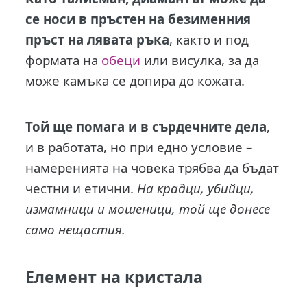
се носи в пръстен на безименния
пръст на лявата ръка
, както и под
формата на
обеци
или висулка, за да
може камъка се допира до кожата.
Той ще помага и в сърдечните дела
,
и в работата, но при едно условие –
намеренията на човека трябва да бъдат
честни и етични.
На крадци, убийци,
измамници и мошеници, той ще донесе
само нещастия.
Елемент на кристала