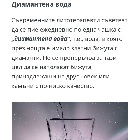
Диамантена вода
Съвременните литотерапевти съветват
да се пие ежедневно по една чашка с
„диамантена вода“
, т.е., вода, в която
през нощта е имало златни бижута с
диаманти. Не се препоръчва за тази
цел да се използват бижута,
принадлежащи на друг човек или
камъни с по-ниско качество.