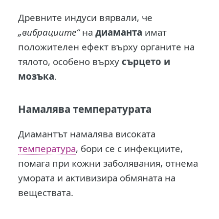
Древните индуси вярвали, че
„вибрациите“
на
диаманта
имат
положителен ефект върху органите на
тялото, особено върху
сърцето и
мозъка
.
Намалява температурата
Диамантът намалява високата
температура
, бори се с инфекциите,
помага при кожни заболявания, отнема
умората и активизира обмяната на
веществата.