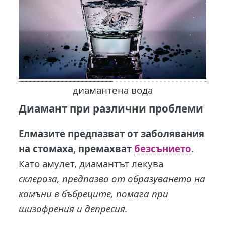
диамантена вода
Диамант при различни проблеми
Елмазите предпазват от заболявания
на стомаха, премахват
безсънието
.
Като амулет, диамантът лекува
склероза, предпазва от образуването на
камъни в бъбреците, помага при
шизофрения и депресия.