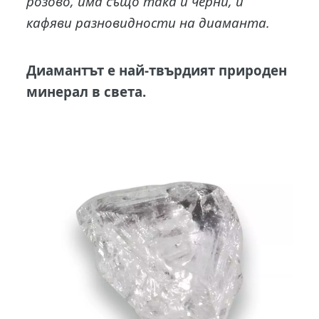
розово, има също така и черни, и
кафяви разновидности на диаманта.
Диамантът
е най-твърдият природен
минерал в света.