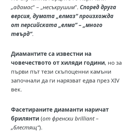
„адамас
“ – „
несъкрушим
”.
Според друга
версия, думата „елмаз“ произхожда
от персийската „елма” – „много
твърд“
.
Диамантите са известни на
човечеството от хиляди години
, но за
първи път тези скъпоценни камъни
започнали да ги нарязват едва през XIV
век.
Фасетираните диаманти наричат
брилянти
(
от френски brilliant –
„блестящ“
).