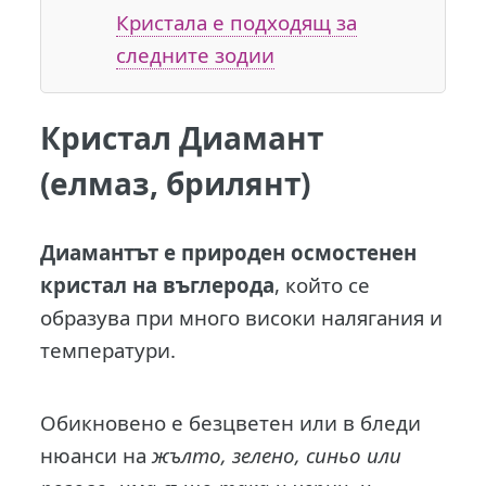
Кристала е подходящ за
следните зодии
Кристал Диамант
(елмаз, брилянт)
Д
иамантът е природен осмостенен
кристал на въглерода
, който се
образува при много високи налягания и
температури.
Обикновено е безцветен или в бледи
нюанси на
жълто, зелено, синьо или