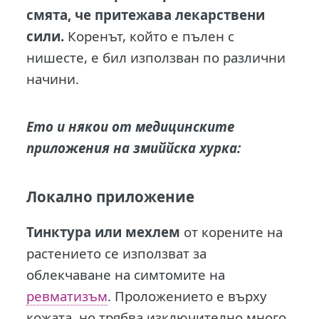
смята, че притежава лекарствени
сили.
Коренът, който е пълен с
нишесте, е бил използван по различни
начини.
Ето и някои от медицинските
приложения на змиййска хурка:
Локално приложение
Тинктура или мехлем
от корените на
растението се използват за
облекчаване на симтомите на
ревматизъм
. Проложението е върху
кожата, но трябва изключително много