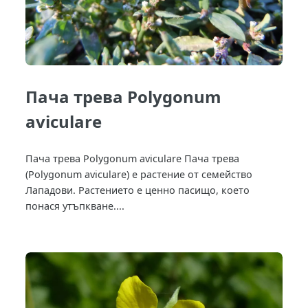
Пача трева Polygonum
aviculare
Пача трева Polygonum aviculare Пача трева
(Polygonum aviculare) е растение от семейство
Лападови. Растението е ценно пасищо, което
понася утъпкване....