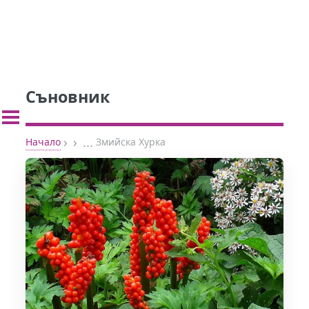
Съновник
›
›
...
Начало
Змийска Хурка