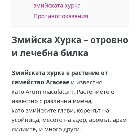
змийската хурка
Противопоказания
Змийска Хурка – отровно
и лечебна билка
З
мийската хурка е растение от
семейство Araceae
и известно
като Arum maculatum. Растението е
известно с различни имена,
като змийските глави, коренът на
усойница, месото на адер, аромът, арам
лилиите, и много други.