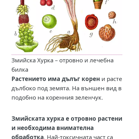
Змийска Хурка – отровно и лечебна
билка
Растението има дълъг корен
и расте
дълбоко под земята. На външен вид в
подобно на коренния зеленчук.
Змийската хурка е отровно растени
и необходима внимателна
обработка
. Най-токсичната част са