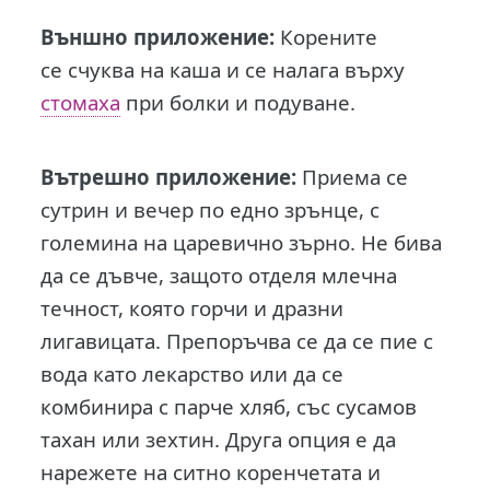
Външно приложение:
Корените
се счуква на каша и се налага върху
стомаха
при болки и подуване.
Вътрешно приложение:
Приема се
сутрин и вечер по едно зрънце, с
големина на царевично зърно. Не бива
да се дъвче, защото отделя млечна
течност, която горчи и дразни
лигавицата. Препоръчва се да се пие с
вода като лекарство или да се
комбинира с парче хляб, със сусамов
тахан или зехтин. Друга опция е да
нарежете на ситно коренчетата и