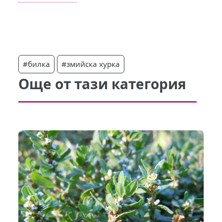
#билка
#змийска хурка
Още от тази категория