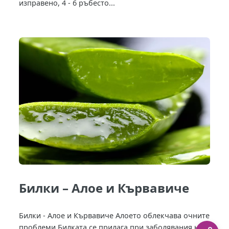
изправено, 4 - 6 ръбесто...
Билки – Алое и Кървавиче
Билки - Алое и Кървавиче Алоето облекчава очните
проблеми Билката се прилага при заболявания на