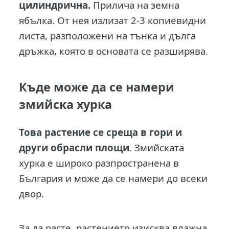
цилиндрична.
Прилича на земна
ябълка. От нея излизат 2-3 копиевидни
листа, разположени на тънка и дълга
дръжка, която в основата се разширява.
Къде може да се намери
змийска хурка
Това растение се среща в гори и
други обрасли площи
. Змийската
хурка е широко разпространена в
България и може да се намери до всеки
двор.
За да расте, растението изисква влажна