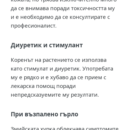
да се внимава поради токсичността му
и е необходимо да се консултирате с
професионалист.
Диуретик и стимулант
Коренът на растението се използва
като стимулат и диуретик. Употребата
му е рядко и е хубаво да се прием с
лекарска помощ поради
непредсказуемите му резултати.
При възпалено гърло
Змийската хурка облекчава симптомите