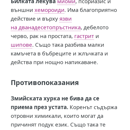
Билката лекува
миоми
, псориазис и
външни
хемороиди
. Има благоприятно
действие и върху
язви
на дванадесетопръстника
, дебелото
черво, рак на простата,
гастрит
и
шипове
. Също така разбива малки
камъчета в бъбреците и жлъчката и
действа при нощно напикаване.
Противопоказания
Змийската хурка не бива да се
приема през устата.
Коренът съдържа
отровни химикали, които могат да
причинят подук език. Също така те