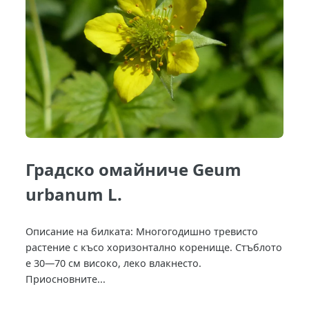
Градско омайниче Geum
urbanum L.
Описание на билката: Многогодишно тревисто
растение с късо хоризонтално коренище. Стъблото
е 30—70 см високо, леко влакнесто.
Приосновните...