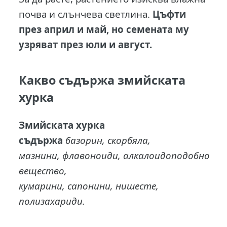
почва и слънчева светлина.
Цъфти
през април и май, но семената му
узряват през юли и август.
Какво съдържа змийската
хурка
Змийската хурка
съдържа
базорин, скорбяла,
мазнини, флавоноиди, алкалоидоподобно
вещество,
кумарини, сапонини, нишесте,
полизахариди.