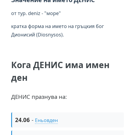
от тур. deniz - "море"
кратка форма на името на гръцкия бог
Дионисий (Diosnysos).
Кога ДЕНИС има имен
ден
ДЕНИС празнува на:
24.06
-
Еньовден