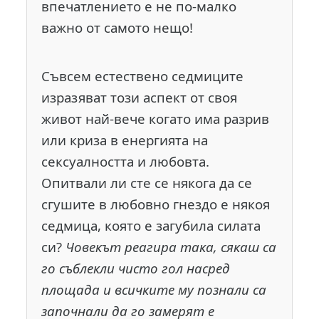
впечатлението е не по-малко
важно от самото нещо!
Съвсем естествено седмиците
изразяват този аспект от своя
живот най-вече когато има разрив
или криза в енергията на
сексуалността и любовта.
Опитвали ли сте се някога да се
сгушите в любовно гнездо е някоя
седмица, която е загубила силата
си?
Човекът реагира така, сякаш са
го съблекли чисто гол насред
площада и всичките му познали са
започнали да го замерят е