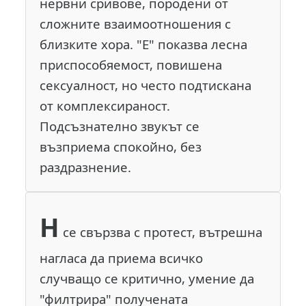
нервни сривове, породени от
сложните взаимоотношения с
близките хора. "Е" показва лесна
приспособяемост, повишена
сексуалност, но често подтискана
от комплексираност.
Подсъзнателно звукът се
възприема спокойно, без
раздразнение.
Н
се свързва с протест, вътрешна
нагласа да приема всичко
случващо се критично, умение да
"филтрира" получената