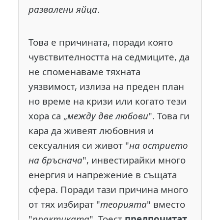
развалени яйца
.
Това е причината, поради която
чувствителността на седмиците, да
не споменаваме тяхната
уязвимост, излиза на преден план
но време на кризи или когато тези
хора са „
между две любови
". Това ги
кара да живеят любовния и
сексуалния си живот "
на острието
на бръснача
", инвестирайки много
енергия и напрежение в същата
сфера. Поради тази причина много
от тях избират "
теорията
" вместо
"
практиката
". Тоест
предпочитат