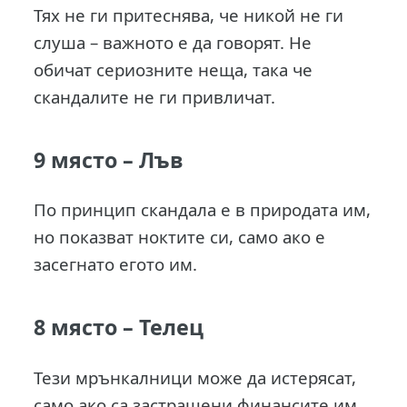
Тях не ги притеснява, че никой не ги
слуша – важното е да говорят. Не
обичат сериозните неща, така че
скандалите не ги привличат.
9 място –
Лъв
По принцип скандала е в природата им,
но показват ноктите си, само ако е
засегнато егото им.
8 място –
Телец
Тези мрънкалници може да истерясат,
само ако са застрашени финансите им