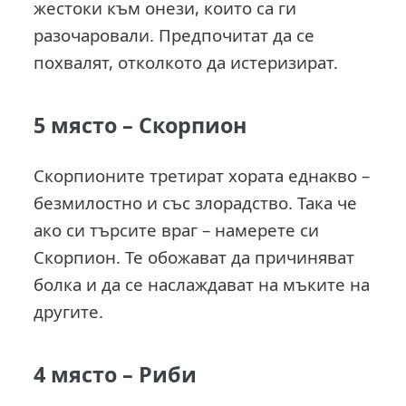
жестоки към онези, които са ги
разочаровали. Предпочитат да се
похвалят, отколкото да истеризират.
5 място –
Скорпион
Скорпионите третират хората еднакво –
безмилостно и със злорадство. Така че
ако си търсите враг – намерете си
Скорпион. Те обожават да причиняват
болка и да се наслаждават на мъките на
другите.
4 място –
Риби