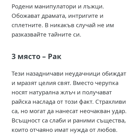
Родени манипулатори и лъжци.
Обожават драмата, интригите и
сплетните. В никакъв случай не им
разказвайте тайните си.
3 място –
Рак
Тези назадничави неудачници обиждат
и мразят целия свят. Вместо черупка
носят натурална жлъч и получават
райска наслада от този факт. Страхливи
са, но могат да нанесат неочакван удар.
Всъщност са слаби и раними същества,
които отчаяно имат нужда от любов.