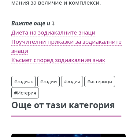
мания за величие и комплекси.
Вижте още и
⤵️
Диета на зодиакалните знаци
Поучителни приказки за зодиакалните
знаци
Късмет според зодиакалния знак
#зодиак
#зодии
#зодия
#истерици
#Истерия
Още от тази категория