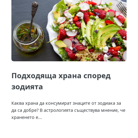
Подходяща храна според
зодията
Каква храна да консумират знаците от зодиака за
да са добре? В астрологията съществува мнение, че
храненето е...