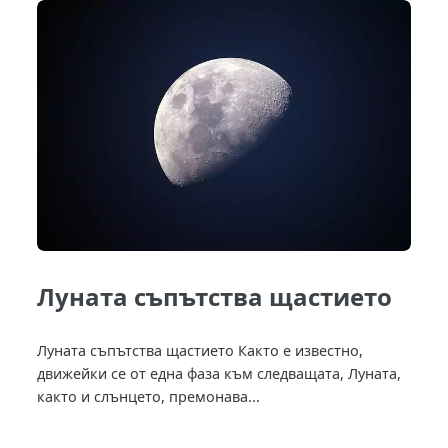
Луната съпътства щастието
Луната съпътства щастието Както е известно,
движейки се от една фаза към следващата, Луната,
както и слънцето, премонава...