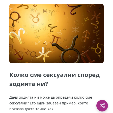
Колко сме сексуални според
зодията ни?
Дали зодията ни може да определи колко сме
сексуални? Ето един забавен пример, който
показва доста точно как...