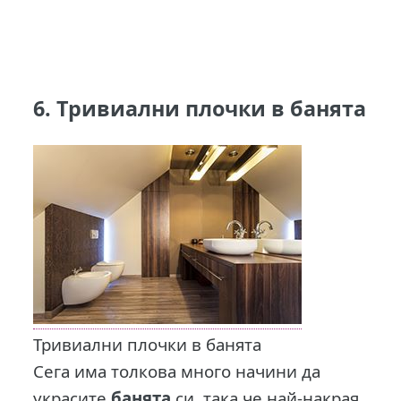
6. Тривиални плочки в банята
Тривиални плочки в банята
Сега има толкова много начини да
украсите
банята
си, така че най-накрая