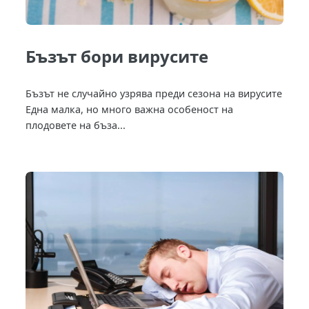
Бъзът бори вирусите
Бъзът не случайно узрява преди сезона на вирусите
Една малка, но много важна особеност на
плодовете на бъза...