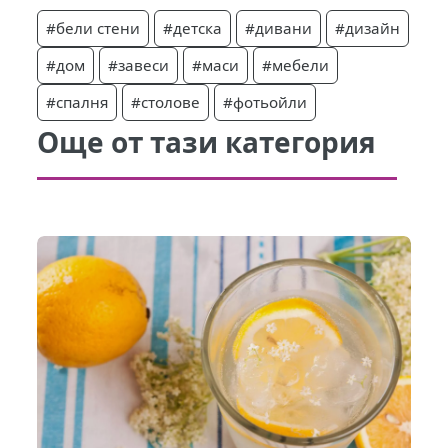
#бели стени
#детска
#дивани
#дизайн
#дом
#завеси
#маси
#мебели
#спалня
#столове
#фотьойли
Още от тази категория