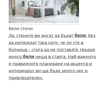
Бели стени
Да, стените ви могат да бъдат
бели
, без
да изглеждат така като, че ли сте в
болница – стига да не поставяте твърде
много
бели
неща в стаята. Най-важното
е правилното планиране на акцента и
интериорът ви ще бъде много лек и
привлекателен.