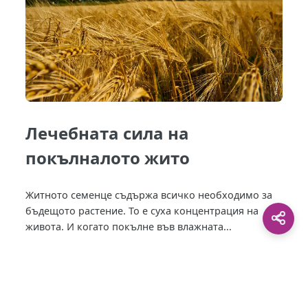
Лечебната сила на
покълналото жито
Житното семенце съдържа всичко необходимо за
бъдещото растение. То е суха концентрация на
живота. И когато покълне във влажната...