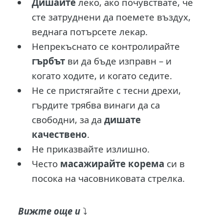
Дишайте
леко, ако почувствате, че
сте затруднени да поемете въздух,
веднага потърсете лекар.
Непрекъснато се контролирайте
гърбът
ви да бъде изправн – и
когато ходите, и когато седите.
Не се пристягайте с тесни дрехи,
гърдите трябва винаги да са
свободни, за да
дишате
качествено
.
Не приказвайте излишно.
Често
масажирайте корема
си в
посока на часовниковата стрелка.
Вижте още и
⤵️