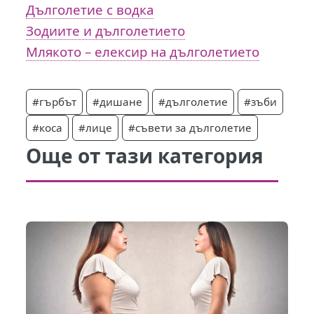
Дълголетие с водка
Зодиите и дълголетието
Млякото – елексир на дълголетието
#гърбът
#дишане
#дълголетие
#зъби
#коса
#лице
#съвети за дълголетие
Още от тази категория