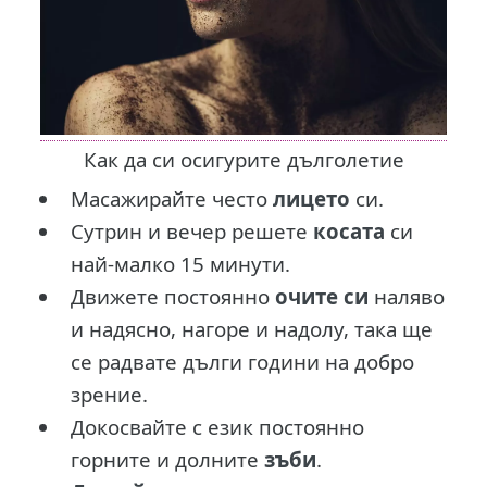
Как да си осигурите дълголетие
Масажирайте често
лицето
си.
Сутрин и вечер решете
косата
си
най-малко 15 минути.
Движете постоянно
очите си
наляво
и надясно, нагоре и надолу, така ще
се радвате дълги години на добро
зрение.
Докосвайте с език постоянно
горните и долните
зъби
.