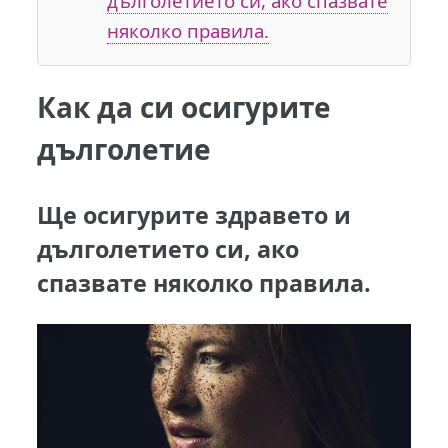
дълголетието си, ако спазвате
няколко правила.
Как да си осигурите
дълголетие
Ще осигурите здравето и
дълголетието си, ако
спазвате няколко правила.