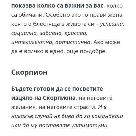
показва колко са важни за вас
, колко
са обичани. Особено ако го прави жена,
която е блестяща в живота си –
успешна,
социална, забавна, красива,
интелигентна, артистична
. Ако може
да е всичко в едно, още по-добре.
Скорпион
Бъдете готови да се посветите
изцяло на Скорпиона
, на неговите
желания, на неговите страсти.
И в
никакъв случай не бива да го командваш
или да му поставяте ултиматуми.