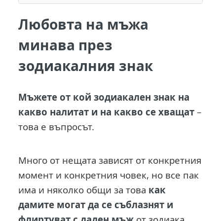
Любовта на мъжа
минава през
зодиакалния знак
М
ъжете от кой зодиакален знак на
какво налитат и на какво се хващат
–
това е въпросът.
Много от нещата зависят от конкретния
момент и конкретния човек, но все пак
има и няколко общи за това
как
дамите могат да се съблазнят и
флиртуват с даден мъж
от зодиака.