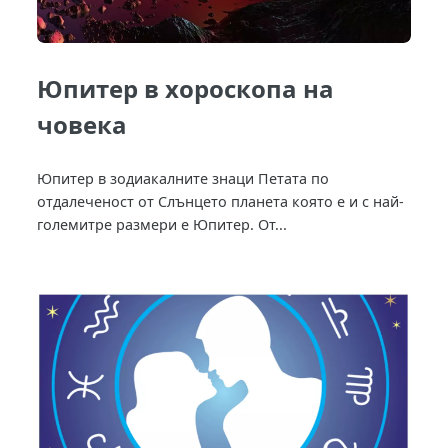
Юпитер в хороскопа на
човека
Юпитер в зодиакалните знаци Петата по
отдалеченост от Слънцето планета която е и с най-
големитре размери е Юпитер. От...