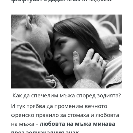
Как да спечелим мъжа според зодията?
И тук трябва да променим вечното
френско правило за стомаха и любовта
на мъжа –
любовта на мъжа минава
през зодиакалния знак
.