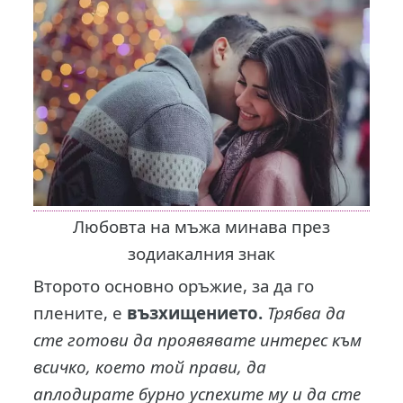
Любовта на мъжа минава през
зодиакалния знак
Второто основно оръжие, за да го
плените, е
възхищението.
Трябва да
сте готови да проявявате интерес към
всичко, което той прави, да
аплодирате бурно успехите му и да сте