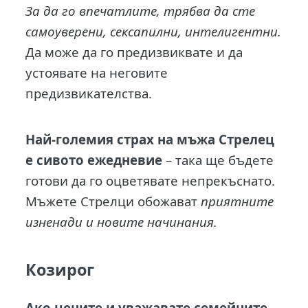
За да го впечатлите, трябва да сте
самоуверени, сексапилни, интелигентни.
Да може да го предизвиквате и да
устоявате на неговите
предизвикателства.
Най-големия страх на мъжа Стрелец
е сивото ежедневие
– така ще бъдете
готови да го оцветявате непрекъснато.
Мъжете Стрелци обожават
приятните
изненади и новите начинания.
Козирог
Ако цените и уважавате семейните