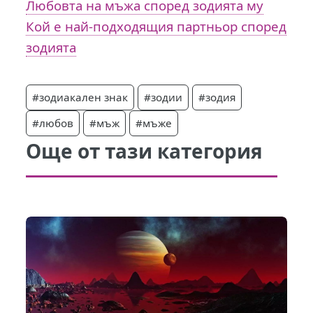
Любовта на мъжа според зодията му
Кой е най-подходящия партньор според
зодията
#зодиакален знак
#зодии
#зодия
#любов
#мъж
#мъже
Още от тази категория