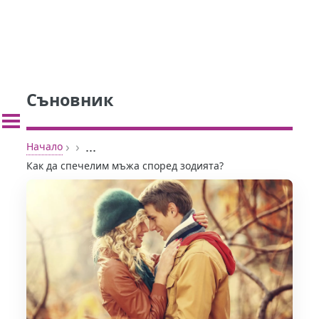
Съновник
›
›
...
Начало
Как да спечелим мъжа според зодията?