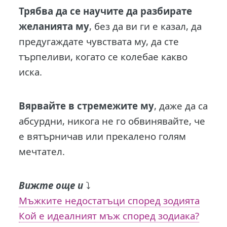
Трябва да се научите да разбирате
желанията му
, без да ви ги е казал, да
предугаждате чувствата му, да сте
търпеливи, когато се колебае какво
иска.
Вярвайте в стремежите му
, даже да са
абсурдни, никога не го обвинявайте, че
е вятърничав или прекалено голям
мечтател.
Вижте още и
⤵️
Мъжките недостатъци според зодията
Кой е идеалният мъж според зодиака?