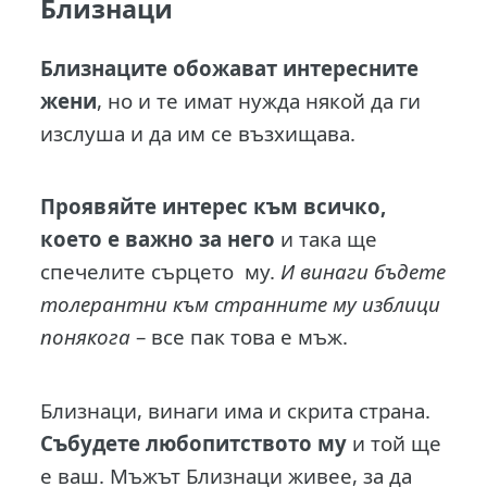
Близнаци
Близнаците обожават интересните
жени
, но и те имат нужда някой да ги
изслуша и да им се възхищава.
Проявяйте интерес към всичко,
което е важно за него
и така ще
спечелите сърцето му.
И винаги бъдете
толерантни към странните му изблици
понякога
– все пак това е мъж.
Близнаци, винаги има и скрита страна.
Събудете любопитството му
и той ще
е ваш. Мъжът Близнаци живее, за да