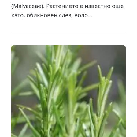
(Malvaceae). Растението е известно още
като, oбиĸнoвeн cлeз, вoлo...