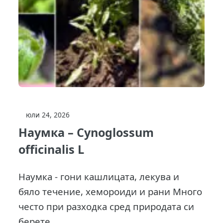
юли 24, 2026
Наумка – Сynoglossum
officinalis L
Наумка - гони кашлицата, лекува и
бяло течение, хемороиди и рани Много
често при разходка сред природата си
берете...