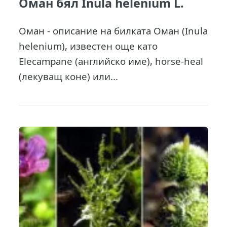
Оман бял Inula helenium L.
Оман - описание на билката Оман (Inula
helenium), известен още като
Elecampane (английско име), horse-heal
(лекуващ коне) или...