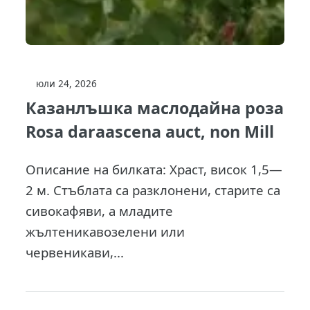
юли 24, 2026
Казанлъшка маслодайна роза
Rosa daraascena auct, non Mill
Описание на билката: Храст, висок 1,5—
2 м. Стъблата са разклонени, старите са
сивокафяви, а младите
жълтеникавозелени или
червеникави,...