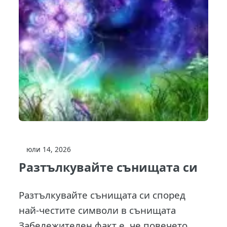
юли 14, 2026
Разтълкувайте сънищата си
Разтълкувайте сънищата си според
най-честите символи в сънищата
Забележителен факт е, че повечето