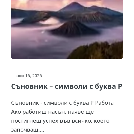
юли 16, 2026
Съновник – символи с буква Р
Съновник - символи с буква Р Работа
Aко работиш насън, наяве ще
постигнеш успех във всичко, което
започваш....