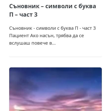
Съновник – символи с буква
П – част 3
Съновник - символи с буква П - част 3
Пациент Ако насън, трябва да се
вслушаш повече в...