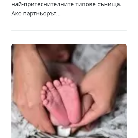
най-притеснителните типове сънища.
Ако партньорът...