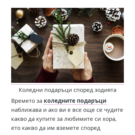
Коледни подаръци според зодията
В
ремето за
коледните подаръци
наближава и ако ви е все още се чудите
какво да купите за любимите си хора,
ето какво да им вземете според