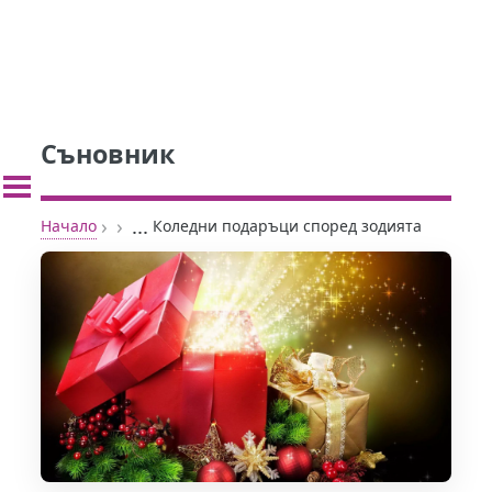
Съновник
›
›
...
Начало
Коледни подаръци според зодията