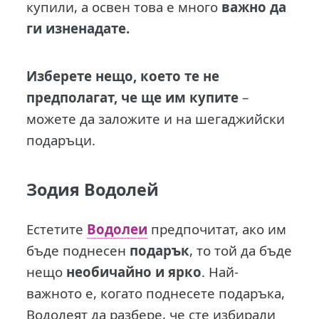
купили, а освен това е много
важно да
ги изненадате.
Изберете нещо, което те не
предполагат, че ще им купите
–
можете да заложите и на шегаджийски
подаръци.
Зодия Водолей
Естетите
Водолеи
предпочитат, ако им
бъде поднесен
подарък
, то той да бъде
нещо
необичайно и ярко
. Най-
важното е, когато поднесете подаръка,
Водолеят да разбере, че сте избирали