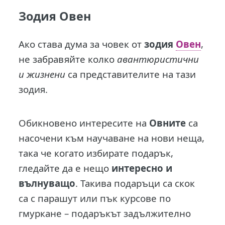
Зодия Овен
Ако става дума за човек от
зодия
Овен
,
не забравяйте колко
авантюристични
и жизнени
са представителите на тази
зодия.
Обикновено интересите на
Овните
са
насочени към научаване на нови неща,
така че когато избирате подарък,
гледайте да е нещо
интересно и
вълнуващо
. Такива подаръци са скок
са с парашут или пък курсове по
гмуркане – подаръкът задължително