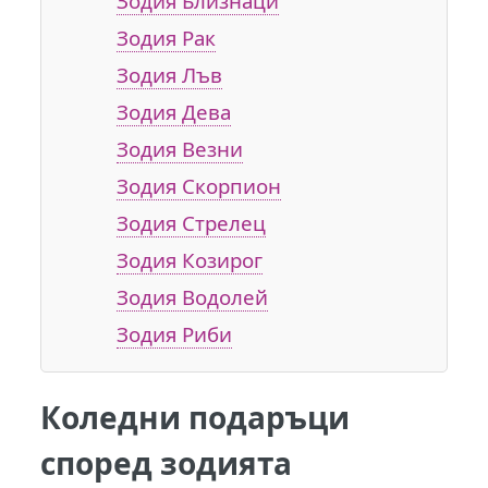
Зодия Близнаци
Зодия Рак
Зодия Лъв
Зодия Дева
Зодия Везни
Зодия Скорпион
Зодия Стрелец
Зодия Козирог
Зодия Водолей
Зодия Риби
Коледни подаръци
според зодията