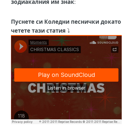
зодиакалния им знак
:
Пуснете си Коледни песнички докато
четете тази статия
⤵️