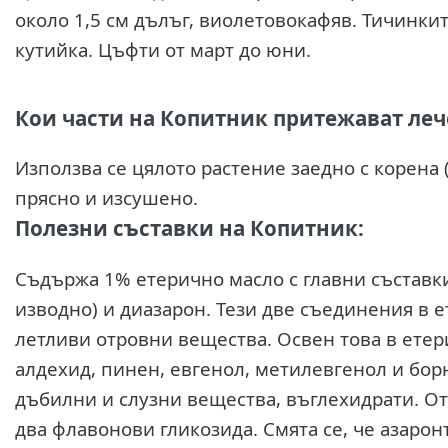
около 1,5 см дълъг, виолетовокафяв. Тичинкит
кутийка. Цъфти от март до юни.
Кои части на Копитник притежават леч
Използва се цялото растение заедно с корена (
прясно и изсушено.
Полезни съставки на Копитник:
Съдържа 1% етерично масло с главни съставк
изводно) и диазарон. Тези две съединения в е
летливи отровни вещества. Освен това в етер
алдехид, пинен, евгенол, метилевгенол и бо
дъбилни и слузни вещества, въглехидрати. От
два флавонови гликозида. Смята се, че азаро