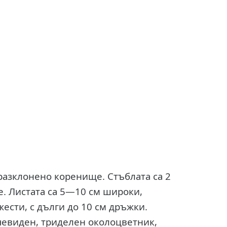
азклонено коренище. Стъблата са 2
. Листата са 5—10 см широки,
ести, с дълги до 10 см дръжки.
чевиден, триделен околоцветник,