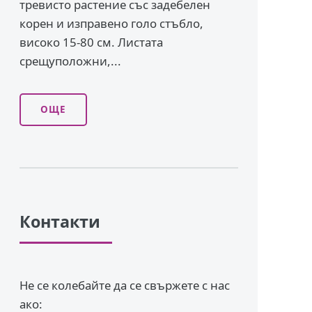
тревисто растение със задебелен
корен и изправено го­ло стъбло,
високо 15-80 см. Листата
срещуположни,...
ОЩЕ
Контакти
Не се колебайте да се свържете с нас
ако: