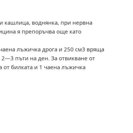
и кашлица, воднянка, при нервна
дицина я препоръчва още като
 чаена лъжичка дрога и 250 см3 вряща
 2—3 пъти на ден. За отвикване от
 от билката и 1 чаена лъжичка