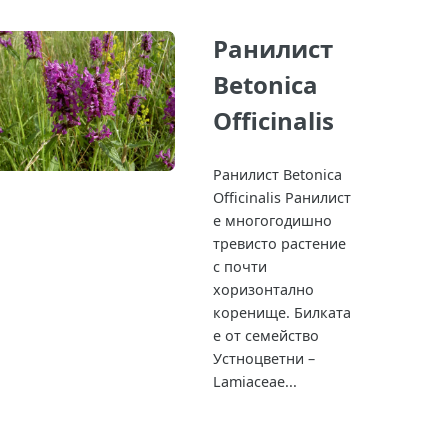
Ранилист
Betonica
Officinalis
Ранилист Betonica
Officinalis Ранилист
е многогодишно
тревисто растение
с почти
хоризонтално
коренище. Билката
е от семейство
Устноцветни –
Lamiaceae...