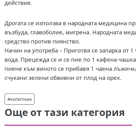
действие.
Дрогата се използва в народната медицина пр
възбуда, главоболие, мигрена. Народната ме
средство против пиянство.
Начин на употреба – Приготвя се запарка от 1
вода. Прецежда се и се пие по 1 кафена чашка
пиене към виното се прибавя 1 чаена лъжичка
счукани зелени обвивни от плод на орех.
#копитник
Още от тази категория