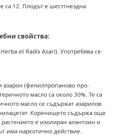
е са 12. Плодът е шестгнездна
ебни свойства:
Herba et Radix Asari). Употребява се
и азарон (фенилпропаново про­
теричното масло са около 30%. Те са
ичното масло се съдържат азарилов
рнилацетат. Коренището съдържа още
 растението е изолиран алантоин и
нът има наркотично действие.