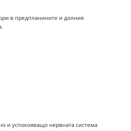
 гори в предпланините и долния
.
о и успокояващо нер­вната система