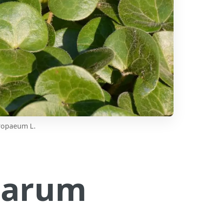
ropaeum L.
sarum