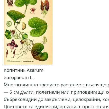
Копитник Asarum
europaeum L.
Многогодишно тревисто растение с пълзящо р
— 5 см дълги, полегнали или приповдигащи се
бъбрековидни до закръглени, целокрайни, кож
Цветовете са единични, връхни, с прост звън