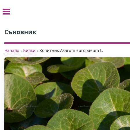
Съновник
›
›
Начало
Билки
Копитник Asarum europaeum L.