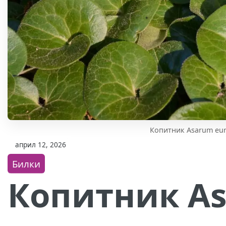
Копитник Asarum eu
април 12, 2026
Билки
Копитник A