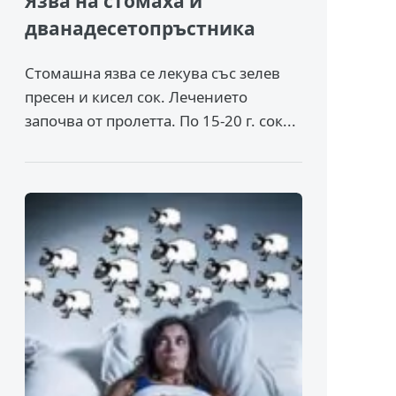
Язва на стомаха и
дванадесетопръстника
Стомашна язва се лекува със зелев
пресен и кисел сок. Лечението
започва от пролетта. По 15-20 г. сок...