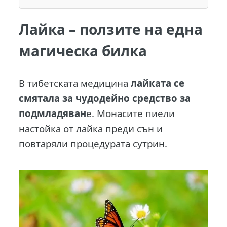
Двукомпонентен чай
с лайка
Лайка – ползите на една
Парна баня с лайка
магическа билка
Вани с лайка
Противопоказания
В
тибетската медицина
лайката се
смятала за чудодейно средство за
подмладяван
е. Монасите пиели
настойка от лайка преди сън и
повтаряли процедурата сутрин.