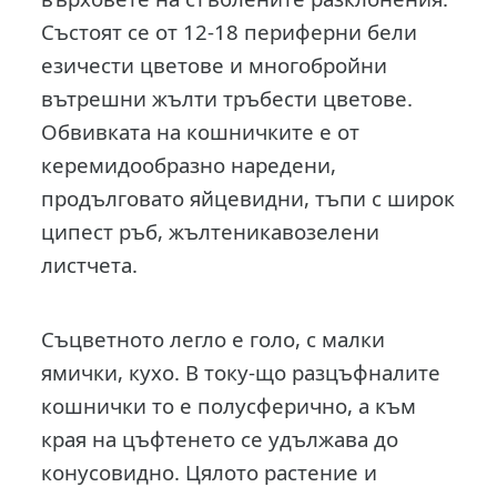
Състоят се от 12-18 периферни бели
езичести цветове и многобройни
вътрешни жълти тръбести цветове.
Обвив­ката на кошничките е от
керемидообразно наредени,
продълговато яйцевидни, тъпи с широк
ципест ръб, жълтеникавозелени
листчета.
Съцветното легло е голо, с малки
ямички, кухо. В току-що разцъф­налите
кошнички то е полусферично, а към
края на цъфтенето се удължава до
конусовидно. Цялото растение и