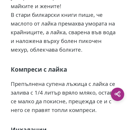
майките и жените!
В стари билкарски книги пише, че
маслото от лайка премахва умората на
крайниците, а лайка, сварена във вода
и наложена върху болен пикочен
мехур, облекчава болките.
Компреси с лайка
Препълнена супена лъжица с лайка се
залива с 1/4 литър вряло мляко, оставя
се малко да покисне, прецежда се и с
него се правят топли компреси.
Инхалации