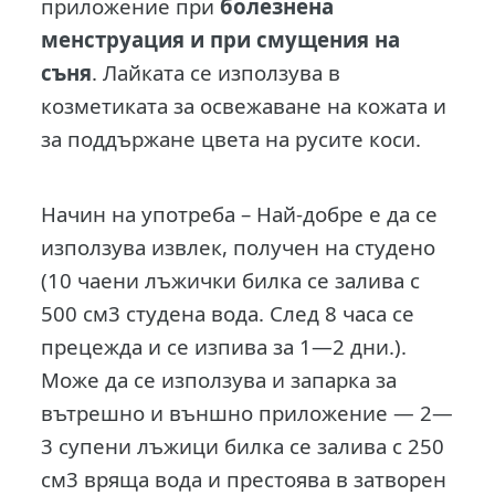
приложение при
болезнена
менструация и при смущения на
съня
. Лайката се използува в
козметиката за освежаване на кожата и
за поддържане цвета на русите коси.
Начин на употреба – Най-добре е да се
използува извлек, получен на студено
(10 чаени лъжички билка се залива с
500 см3 студена вода. След 8 часа се
прецежда и се изпива за 1—2 дни.).
Може да се използува и запарка за
вътрешно и външно приложение — 2—
3 супени лъжици билка се залива с 250
см3 вряща вода и пре­стоява в затворен