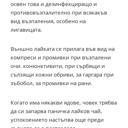
освен това и дезинфекциращо и
противовъзпалително при всякакъв
вид възпаления, особено на
лигавицата.
Външно лайката се прилага във вид на
компреси и промивки при възпалени
очи. конюнктивити, при сърбящи и
сълзящи кожни обриви, за гаргара при
зъбобол, за промивки на рани.
Когато има някакви ядове, човек трябва
да си запарва паничка лайков чай,
успокоението настъпва още преди