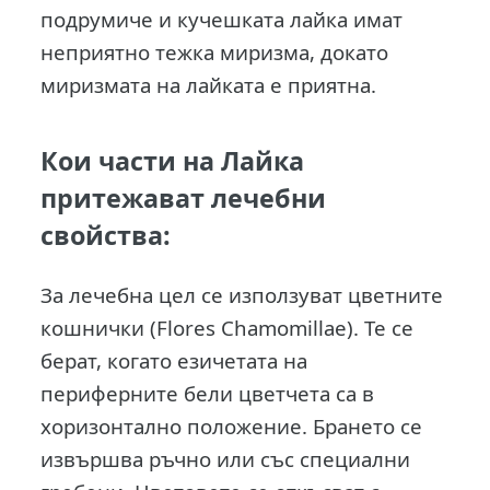
подрумиче и кучешката лайка имат
неприятно тежка миризма, докато
миризмата на лайката е приятна.
Кои части на Лайка
притежават лечебни
свойства:
За лечебна цел се използуват цветните
кошнички (Flores Chamomillae). Те се
берат, когато езичетата на
периферните бели цветчета са в
хоризонтално положение. Брането се
извършва ръчно или със специални