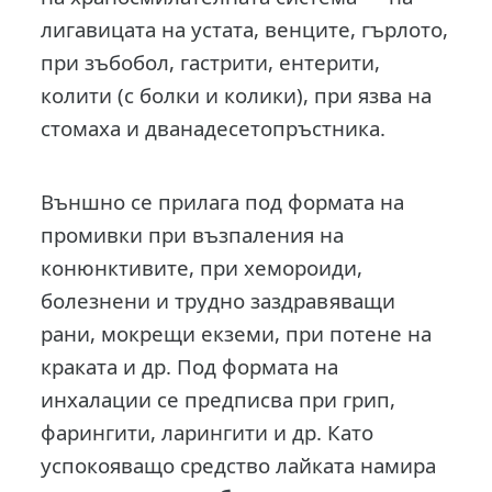
лигавицата на устата, венците, гърлото,
при зъбобол, гастрити, ентерити,
колити (с болки и колики), при язва на
стомаха и дванадесетопръстника.
Външно се прилага под формата на
промивки при възпа­ления на
конюнктивите, при хемороиди,
болезнени и трудно заздравяващи
рани, мокрещи екземи, при потене на
краката и др. Под формата на
инхалации се пред­писва при грип,
фарингити, ларингити и др. Като
успокояващо средство лайката намира