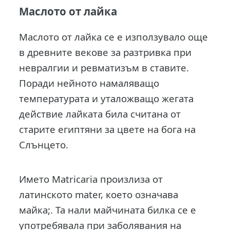
Маслото от лайка
Маслото от лайка се е използувало още
в древните векове за разтривка при
невралгии и ревматизъм в ставите.
Поради нейното намаляващо
температурата и уталожващо жегата
действие лайката била считана от
старите египтяни за цвете на бога на
Слънцето.
Името Matricaria произлиза от
латинското mater, което означава
майка;. Та нали майчината билка се е
употребявала при заболявания на