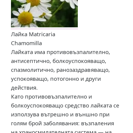
Лайка Matricaria
Chamomilla
Лайката има противовъзпалително,
антисептично, болкоуспокояващо,
спазмолитично, ранозаздравяващо,
успокояващо, потогонно и други
действия.
Като противовъзпалително и
болкоуспокояващо средство лайката се
използува вътрешно и външно при
голям брой заболявания: възпаления
на храносмилателната система — на