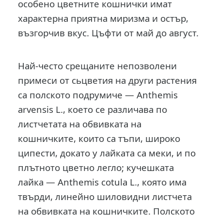
особено цветните кошнички имат
характерна приятна миризма и остър,
възгорчив вкус. Цъфти от май до август.
Най-често срещаните непозволени
примеси от сьцветия на други растения
са полското подрумиче — Anthemis
arvensis L., което се различава по
листчетата на обвивката на
кошничките, които са тъпи, широко
ципести, докато у лайката са меки, и по
плътното цветно легло; кучешката
лайка — Anthemis cotula L., която има
твърди, линейно шиловидни листчета
на обвивката на кошничките. Полското