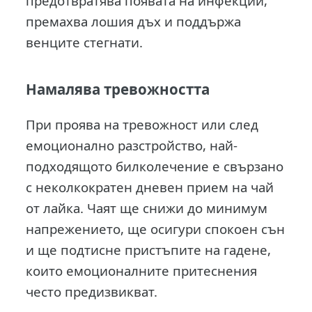
предотвратява появата на инфекции,
премахва лошия дъх и поддържа
венците стегнати.
Намалява тревожността
При проява на тревожност или след
емоционално разстройство, най-
подходящото билколечение е свързано
с неколкократен дневен прием на чай
от лайка. Чаят ще снижи до минимум
напрежението, ще осигури спокоен сън
и ще подтисне пристъпите на гадене,
които емоционалните притеснения
често предизвикват.