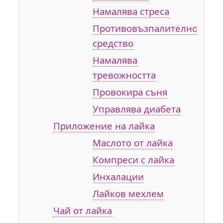
Намалява стреса
Противовъзпалително
средство
Намалява
тревожността
Провокира съня
Управлява диабета
Приложение на лайка
Маслото от лайка
Компреси с лайка
Инхалации
Лайков мехлем
Чай от лайка