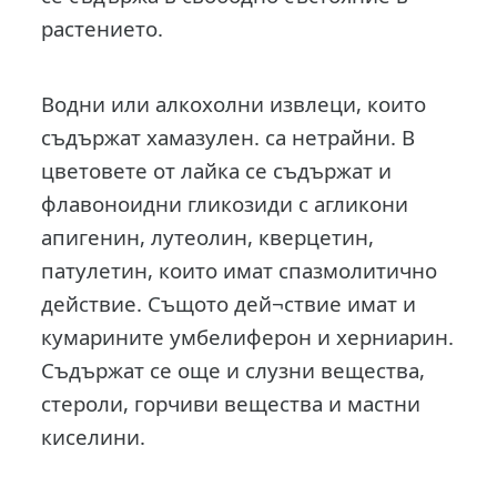
растението.
Водни или алкохолни извлеци, които
съдържат хамазулен. са нетрайни. В
цветовете от лайка се съдържат и
флавоноидни гликозиди с агликони
апигенин, лутеолин, кверцетин,
патулетин, които имат спазмолитично
действие. Същото дей¬ствие имат и
кумарините умбелиферон и херниарин.
Съдържат се още и слузни вещества,
стероли, горчиви вещества и мастни
киселини.