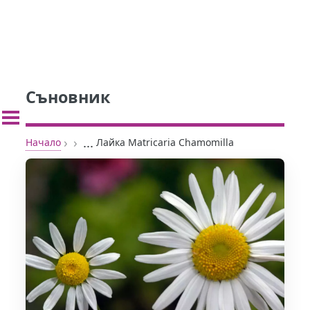
Съновник
›
›
...
Начало
Лайка Matricaria Chamomilla