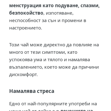
менструация като подуване, спазми,
безпокойство
, изпотяване,
неспособност за сън и промени в
настроението.
Този чай може директно да повлияе на
много от тези симптоми, като
успокоява ума и тялото и намалява
възпалението, което може да причини
дискомфорт.
Намалява стреса
Едно от най-популярните употреби на
чаша чай от лайка е в
лечението на