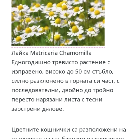
Лайка Matricaria Chamomilla
Едногодишно тревисто растение с
изправено, високо до 50 см стъбло,
силно разклонено в горната си част, с
последователни, двойно до тройно
пересто нарязани листа с тесни
заострени дялове.
Цветните кошнички са разположени на
върховете на стъблените разклонения.