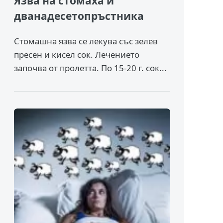
Язва на стомаха и
дванадесетопръстника
Стомашна язва се лекува със зелев
пресен и кисел сок. Лечението
започва от пролетта. По 15-20 г. сок...