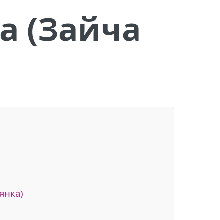
а (Зайча
)
янка)