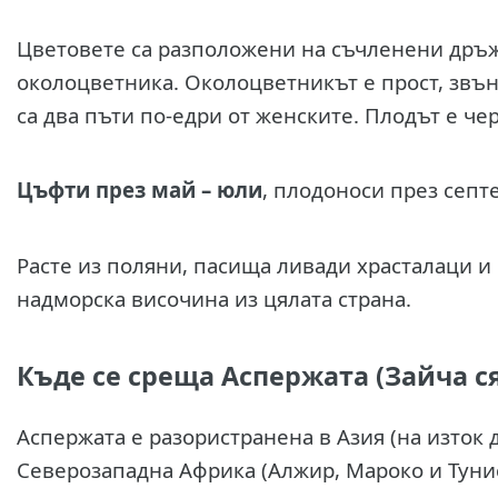
Цветовете са разположени на съчленени дръжк
околоцветника. Околоцветникът е прост, звъ
са два пъти по-едри от женските. Плодът е че
Цъфти през май – юли
, плодоноси през септ
Расте из поляни, пасища ливади храсталаци и
надморска височина из цялата страна.
Къде се среща Аспержата (Зайча с
Аспержата е разористранена в Азия (на изток 
Северозападна Африка (Алжир, Мароко и Тунис