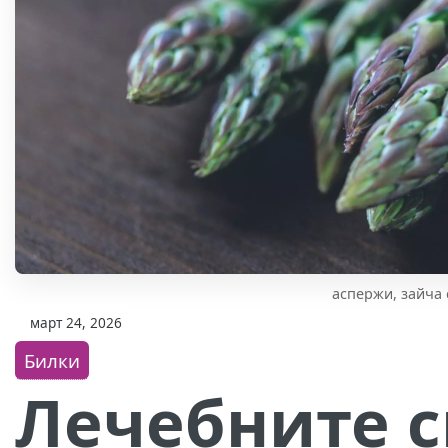
аспержи, зайча 
март 24, 2026
Билки
Лечебните с