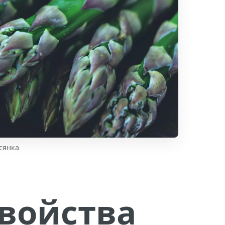
сянка
войства