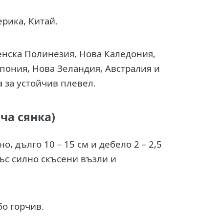
рика, Китай.
енска Полинезия, Нова Каледония,
Япония, Нова Зеландия, Австралия и
 за устойчив плевел.
ча сянка)
, дълго 10 – 15 см и дебело 2 – 2,5
със силно скъсени възли и
бо горчив.