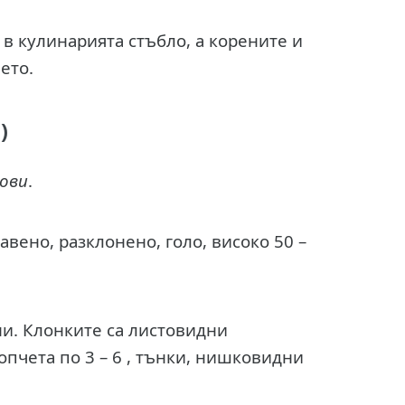
 в кулинарията стъбло, а корените и
ието.
)
мови
.
вено, разклонено, голо, високо 50 –
ни. Клонките са листовидни
пчета по 3 – 6 , тънки, нишковидни