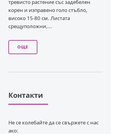
тревисто растение със задебелен
корен и изправено го­ло стъбло,
високо 15-80 см. Листата
срещуположни,...
ОЩЕ
Контакти
Не се колебайте да се свържете с нас
ако: