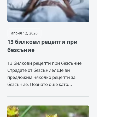
април 12, 2026
13 билкови рецепти при
безсъние
13 билкови рецепти при безсъние
Страдате от безсъние? Ще ви
предложим няколко рецепти за
безсъние. Познато още като...