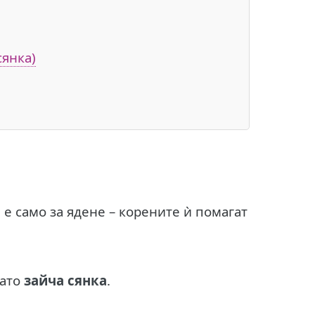
сянка)
е е само за ядене – корените ѝ помагат
като
зайча сянка
.