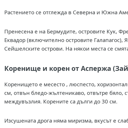
Растението се отглежда в Северна и Южна Аме
Пренесена е на Бермудите, островите Кук, Фр
Еквадор (включително островите Галапагос), 
Сейшелските острови. На някои места се смята
Коренище и корен от Аспержа (Зай
Коренището е месесто , люспесто, хоризонтално
см, отвън бледо-жълтеникаво, отвътре бяло, 
междувъзлия. Корените са дълги до 30 см.
Изсушената дрога няма миризма, вкусът е сла