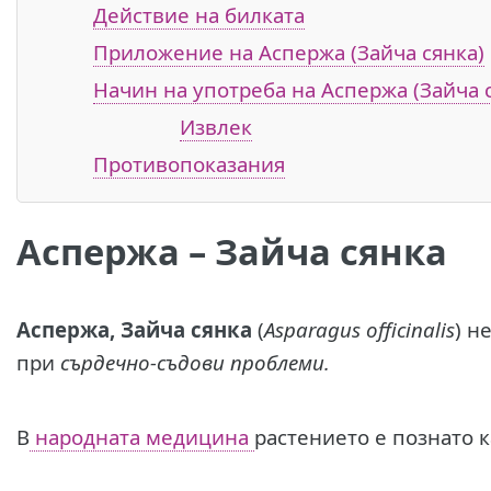
Действие на билката
Приложение на Аспержа (Зайча сянка)
Начин на употреба на Аспержа (Зайча 
Извлек
Противопоказания
Аспержа – Зайча сянка
А
спержа, Зайча сянка
(
Asparagus officinalis
) н
при
сърдечно-съдови проблеми.
В
народната медицина
растението е познато 