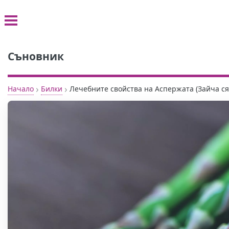
Съновник
›
›
Начало
Билки
Лечебните свойства на Аспержата (Зайча ся