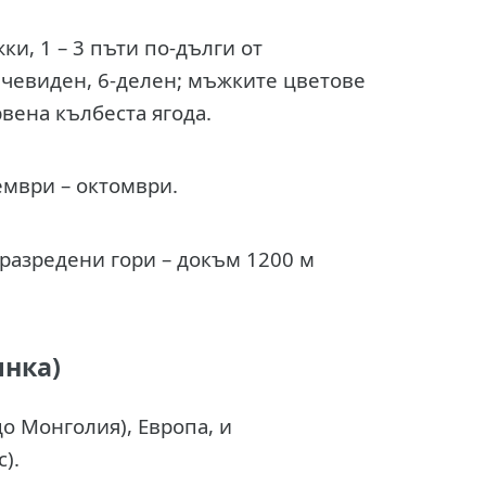
и, 1 – 3 пъти по-дълги от
нчевиден, 6-делен; мъжките цветове
рвена кълбеста ягода.
ември – октомври.
 разредени гори – докъм 1200 м
янка)
до Монголия), Европа, и
).