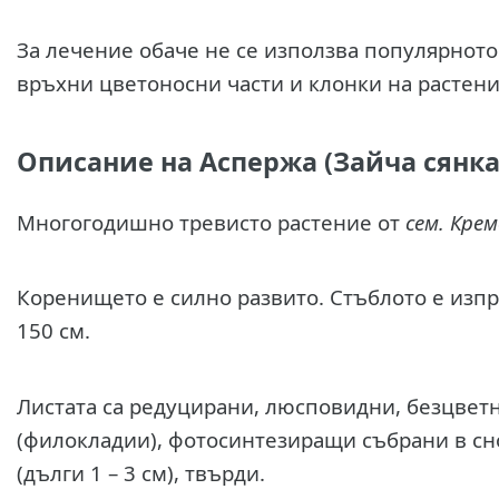
За лечение обаче не се използва популярното
връхни цветоносни части и клонки на растен
Описание на Аспержа (Зайча сянка
Многогодишно тревисто растение от
сем. Кре
Коренището е силно развито. Стъблото е изпра
150 см.
Листата са редуцирани, люсповидни, безцвет
(филокладии), фотосинтезиращи събрани в сно
(дълги 1 – 3 см), твърди.