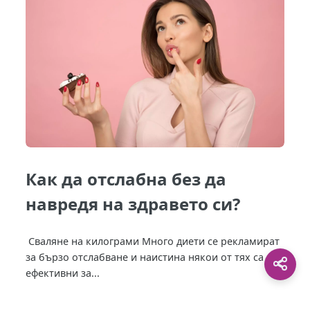
Как да отслабна без да
навредя на здравето си?
Сваляне на килограми Много диети се рекламират
за бързо отслабване и наистина някои от тях са
ефективни за...