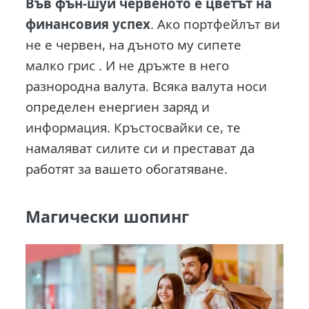
Във фън-шуй червеното е цветът на
финансовия успех
. Ако портфейлът ви
не е червен, на дъното му сипете
малко грис . И не дръжте в него
разнородна валута. Всяка валута носи
определен енергиен заряд и
информация. Кръстосвайки се, те
намаляват силите си и престават да
работят за вашето обогатяване.
Магически шопинг