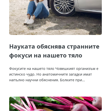
Науката обяснява странните
фокуси на нашето тяло
Фокусите на нашето тяло Човешкият организъм е
истинско чудо. Но анатомичните загадки имат
напълно научни обяснения. Болките при...