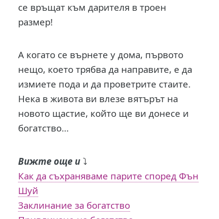
се връщат към дарителя в троен
размер!
А когато се върнете у дома, първото
нещо, което трябва да направите, е да
измиете пода и да проветрите стаите.
Нека в живота ви влезе вятърът на
новото щастие, който ще ви донесе и
богатство…
Вижте още и
⤵️
Как да съхраняваме парите според Фън
Шуй
Заклинание за богатство