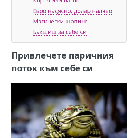
Кораб или вагон
Евро надясно, долар наляво
Магически шопинг
Бакшиш за себе си
Привлечете паричния
поток към себе си