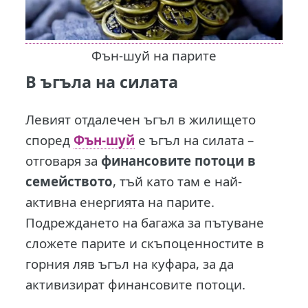
Фън-шуй на парите
В ъгъла на силата
Левият отдалечен ъгъл в жилището
според
Фън-шуй
е ъгъл на силата –
отговаря за
финансовите потоци в
семейството
, тъй като там е най-
активна енергията на парите.
Подреждането на багажа за пътуване
сложете парите и скъпоценностите в
горния ляв ъгъл на куфара, за да
активизират финансовите потоци.