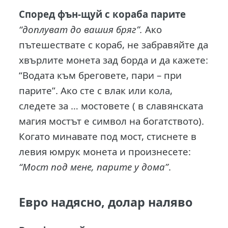
Според фън-щуй с кораба парите
“доплуват до вашия бряг”.
Ако
пътешествате с кораб, не забравяйте да
хвърлите монета зад борда и да кажете:
“Водата към бреговете, пари – при
парите”. Ако сте с влак или кола,
следете за … мостовете ( в славянската
магия мостът е символ на богатството).
Когато минавате под мост, стиснете в
левия юмрук монета и произнесете:
“Мост под мене, парите у дома”
.
Евро надясно, долар наляво