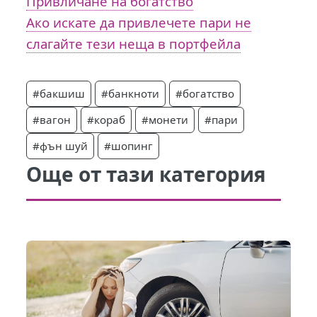
Привличане на богатство
Ако искате да привлечете пари не
слагайте тези неща в портфейла
#бакшиш
#банкноти
#богатство
#вагон
#кораб
#монети
#пари
#фън шуй
#шопинг
Още от тази категория