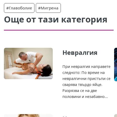
#Главоболие
#Мигрена
Още от тази категория
Невралгия
При невралгия направете
следното: По време на
невралгични пристъпи се
сварява твърдо яйце.
Разрязва се на две
половини и незабавно...