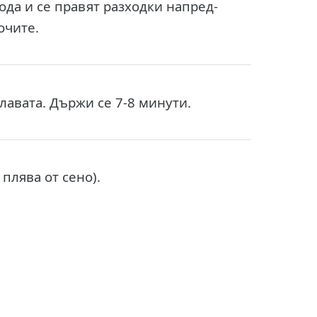
ода и се правят разходки напред-
очите.
главата. Държи се 7-8 минути.
плява от сено).