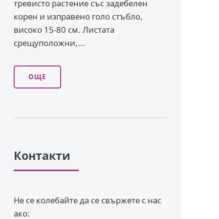
тревисто растение със задебелен
корен и изправено го­ло стъбло,
високо 15-80 см. Листата
срещуположни,...
ОЩЕ
Контакти
Не се колебайте да се свържете с нас
ако: