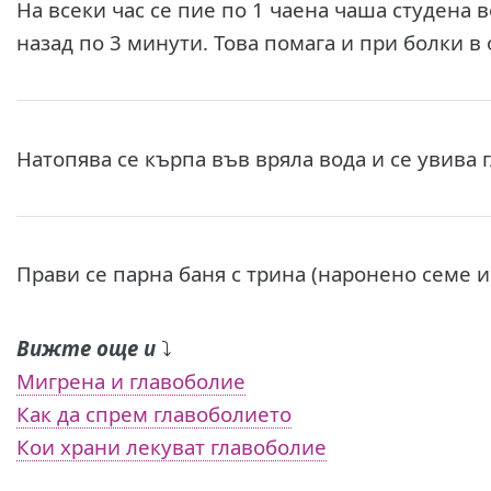
На всеки час се пие по 1 чаена чаша студена в
назад по 3 минути. Това помага и при болки в 
Натопява се кърпа във вряла вода и се увива 
Прави се парна баня с трина (наронено семе и 
Вижте още и
⤵️
Мигрена и главоболие
Как да спрем главоболието
Кои храни лекуват главоболие