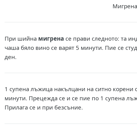
Мигрен
При шийна
мигрена
се прави следното: та ин
чаша бяло вино се варят 5 минути. Пие се сту
ден.
1 супена лъжица накълцани на ситно корени от
минути. Прецежда се и се пие по 1 супена лъж
Прилага се и при безсъние.