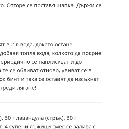
о. Отгоре се поставя шапка. Държи се
ят в 2 л вода, докато остане
 добавя топла вода, колкото да покрие
 периодично се наплискват и до
те се обливат отново, увиват се в
к бинт и така се оставят да изсъхнат
 преди лягане!
, 30 г лавандула (стрък), 30 г
ат. 4 супени лъжици смес се залива с