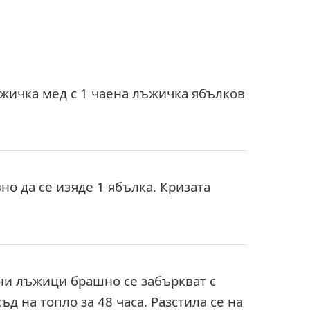
ъжичка мед с 1 чаена лъжичка ябълков
о да се изяде 1 ябълка. Кризата
пени лъжици брашно се забъркват с
ъд на топло за 48 часа. Разстила се на