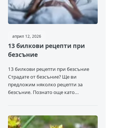
април 12, 2026
13 билкови рецепти при
безсъние
13 билкови рецепти при безсъние
Страдате от безсъние? Ще ви
предложим няколко рецепти за
безсъние. Познато още като...