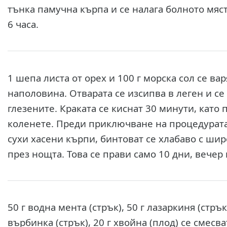
тънка памучна кърпа и се налага болното мяст
6 часа.
1 шепа листа от орех и 100 г морска сол се вар
наполовина. Отварата се изсипва в леген и се
глезените. Краката се киснат 30 минути, като
коленете. Преди приключване на процедурата 
сухи хасени кърпи, бинтоват се хлабаво с широ
през нощта. Това се прави само 10 дни, вечер
50 г водна мента (стрък), 50 г лазаркиня (стрък)
върбинка (стрък), 20 г хвойна (плод) се смесв