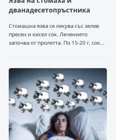
Язва на стомаха и
дванадесетопръстника
Стомашна язва се лекува със зелев
пресен и кисел сок. Лечението
започва от пролетта. По 15-20 г. сок...