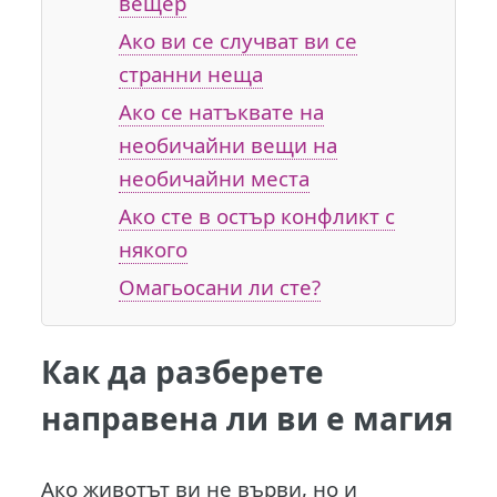
вещер
Ако ви се случват ви се
странни неща
Ако се натъквате на
необичайни вещи на
необичайни места
Ако сте в остър конфликт с
някого
Омагьосани ли сте?
Как да разберете
направена ли ви е магия
Ако животът ви не върви, но и