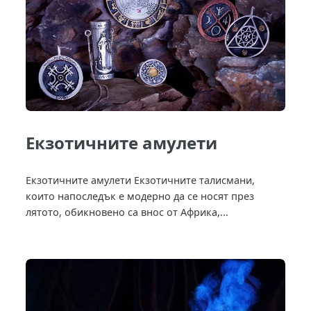
Екзотичните амулети
Екзотичните амулети Екзотичните талисмани,
които напоследък е модерно да се носят през
лятото, обикновено са внос от Африка,...