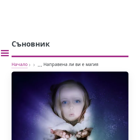
Съновник
›
›
...
Начало
Направена ли ви е магия