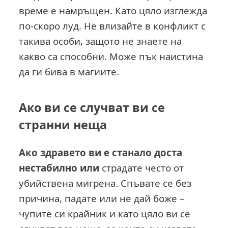
време е намръщен. Като цяло изглежда
по-скоро луд. Не влизайте в конфликт с
такива особи, защото не знаете на
какво са способни. Може пък наистина
да ги бива в магиите.
Ако ви се случват ви се
странни неща
Ако здравето ви е станало доста
нестабилно или
страдате често от
убийствена мигрена. Спъвате се без
причина, падате или не дай боже –
чупите си крайник и като цяло ви се