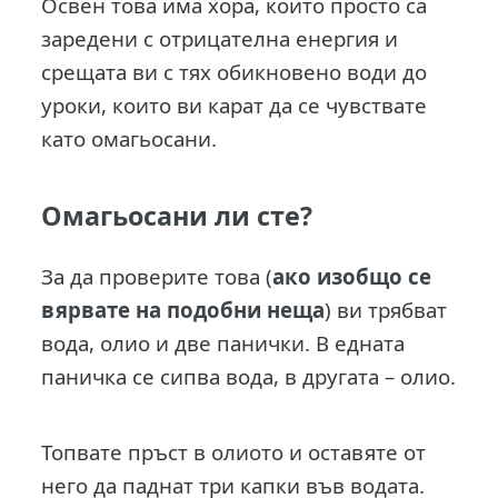
Освен това има хора, които просто са
заредени с отрицателна енергия и
срещата ви с тях обикновено води до
уроки, които ви карат да се чувствате
като омагьосани.
Омагьосани ли сте?
За да проверите това (
ако изобщо се
вярвате на подобни неща
) ви трябват
вода, олио и две панички. В едната
паничка се сипва вода, в другата – олио.
Топвате пръст в олиото и оставяте от
него да паднат три капки във водата.