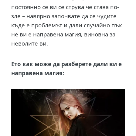
постоянно се ви се струва че става по-
зле – навярно започвате да се чудите
къде е проблемът и дали случайно пък
не ви е направена магия, виновна за
неволите ви.
Ето как може да разберете дали ви е
направена магия: