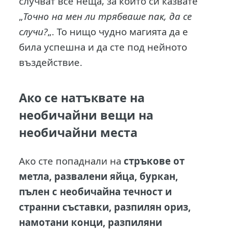
случват все неща, за които си казвате
„
Точно на мен ли трябваше пак, да се
случи?
„. То нищо чудно магията да е
била успешна и да сте под нейното
въздействие.
Ако се натъквате на
необичайни вещи на
необичайни места
Ако сте попаднали на
стръкове от
метла, развалени яйца, буркан,
пълен с необичайна течност и
странни съставки, разпилян ориз,
намотани конци, разпиляни