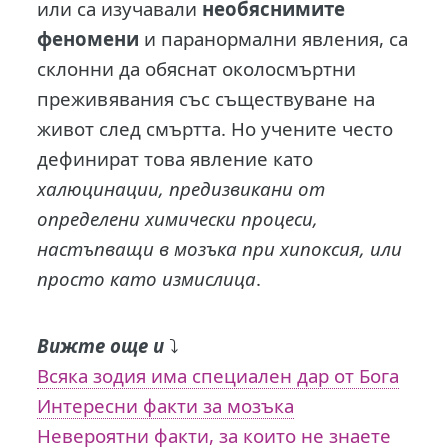
или са изучавали
необяснимите
феномени
и паранормални явления, са
склонни да обяснат околосмъртни
преживявания със съществуване на
живот след смъртта. Но учените често
дефинират това явление като
халюцинации, предизвикани от
определени химически процеси,
настъпващи в мозъка при хипоксия, или
просто като измислица
.
Вижте още и
⤵️
Всяка зодия има специален дар от Бога
Интересни факти за мозъка
Невероятни факти, за които не знаете