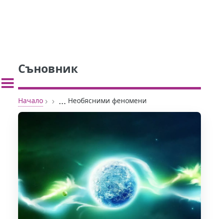
Съновник
›
›
...
Начало
Необясними феномени