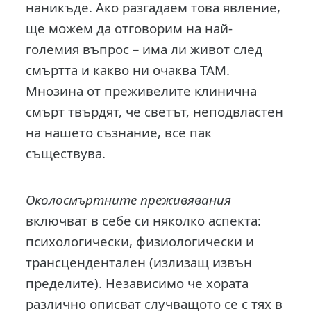
наникъде. Ако разгадаем това явление,
ще можем да отговорим на най-
големия въпрос – има ли живот след
смъртта и какво ни очаква ТАМ.
Мнозина от преживелите клинична
смърт твърдят, че светът, неподвластен
на нашето съзнание, все пак
съществува.
Околосмъртните преживявания
включват в себе си няколко аспекта:
психологически, физиологически и
трансцендентален (излизащ извън
пределите). Независимо че хората
различно описват случващото се с тях в