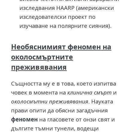
изследвания НААRP (американски
изследователски проект по
изучаване на полярните сияния).
Необяснимият феномен
на
околосмъртните
преживявания
Същността му е в това, което изпитва
човек в момента на
клинична смърт
и
околосмътни преживявания
. Науката
прави опити да обясни загадъчния
феномен
на гласовете от онзи свят и
дългите тъмни тунели, водещи