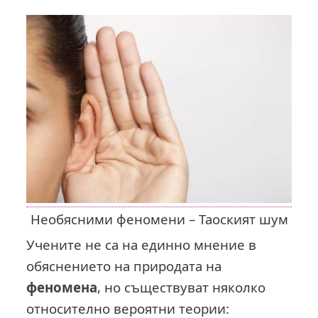
Необясними феномени – Таоският шум
Учените не са на единно мнение в
обяснението на природата на
феномена
, но съществуват няколко
относително вероятни теории: