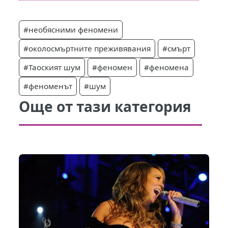
#необясними феномени
#околосмъртните преживявания
#смърт
#Таоският шум
#феномен
#феномена
#феноменът
#шум
Още от тази категория