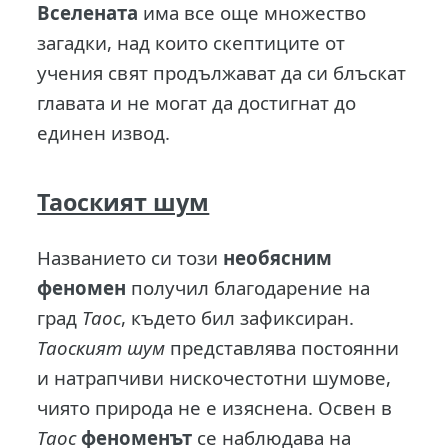
Вселената
има все още множество
загадки, над които скептиците от
учения свят продължават да си блъскат
главата и не могат да достигнат до
единен извод.
Таоският шум
Названието си този
необясним
феномен
получил благодарение на
град
Таос
, където бил зафиксиран.
Таоският шум
представлява постоянни
и натрапчиви нискочестотни шумове,
чиято природа не е изяснена. Освен в
Таос
феноменът
се наблюдава на