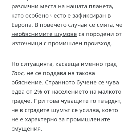
различни места на нашата планета,
като особено често е зафиксиран в
Европа. В повечето случаи се смята, че
необяснимите шумове
са породени от
източници с промишлен произход.
Но ситуацията, касаеща именно град
Таос
, не се поддава на такова
обяснение. Странното бучене се чува
едва от 2% от населението на малкото
градче. При това чуващите го твърдят,
че в сградите шумът се усилва, което
не е характерно за промишлените
смущения.