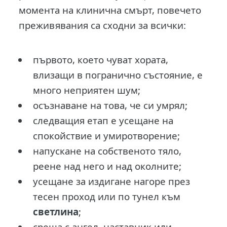
момента на клинична смърт, повечето
преживявания са сходни за всички:
първото, което чуват хората,
влизащи в погранично състояние, е
много неприятен шум;
осъзнаване на това, че си умрял;
следващия етап е усещане на
спокойствие и умиротворение;
напускане на собственото тяло,
реене над него и над околните;
усещане за издигане нагоре през
тесен проход или по тунел към
светлина
;
среща с ангел, наставник или