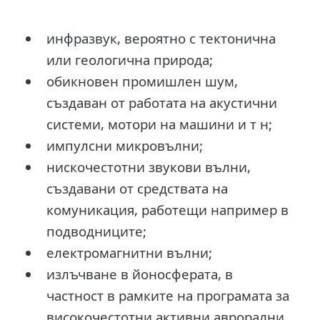
инфразвук, вероятно с тектонична
или геологична природа;
обикновен промишлен шум,
създаван от работата на акустични
системи, мотори на машини и т н;
импулсни микровълни;
нискочестотни звукови вълни,
създавани от средствата на
комуникация, работещи например в
подводниците;
електромагнитни вълни;
излъчване в йоносферата, в
частност в рамките на програмата за
високочестотни активни аврорални