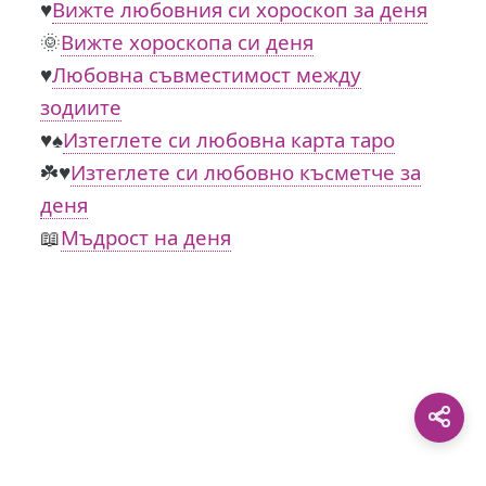
♥️
Вижте любовния си хороскоп за деня
🌞
Вижте хороскопа си деня
♥️
Любовна съвместимост между
зодиите
♥️♠️
Изтеглете си любовна карта таро
☘️♥️
Изтеглете си любовно късметче за
деня
📖
Мъдрост на деня