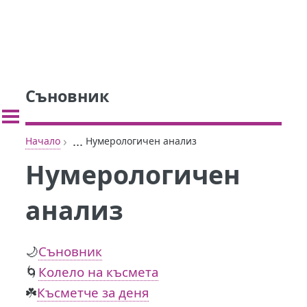
Съновник
›
...
Начало
Нумерологичен анализ
Нумерологичен
анализ
🌙
Съновник
🌀
Колело на късмета
☘️
Късметче за деня