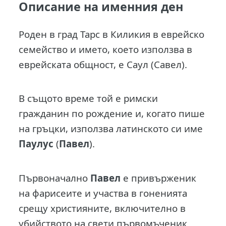
Описание на именния ден
Роден в град Тарс в Киликия в еврейско
семейство и името, което използва в
еврейската общност, е Саул (Савел).
В същото време той е римски
гражданин по рождение и, когато пише
на гръцки, използва латинското си име
Паулус
(
Павел
).
Първоначално
Павел
е привърженик
на фарисеите и участва в гоненията
срещу християните, включително в
убийството на свети първомъченик