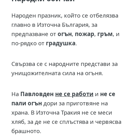
Народен празник, който се отбелязва
главно в Източна България, за
предпазване от
огън
,
пожар
,
гръм
, и
по-рядко от
градушка
.
Свързва се с народните представи за
унищожителната сила на огъня.
На
Павловден
не се работи
и
не се
пали огън
дори за приготвяне на
храна. В Източна Тракия не се меси
хляб, за де не се сплъстява и червясва
брашното.