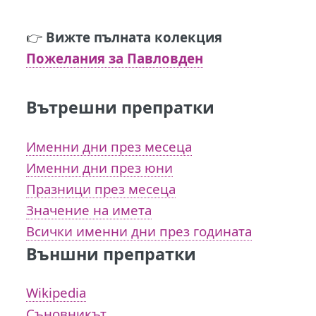
👉
Вижте пълната колекция
Пожелания за Павловден
Вътрешни препратки
Именни дни през месеца
Именни дни през юни
Празници през месеца
Значение на имета
Всички именни дни през годината
Външни препратки
Wikipedia
Съновникът