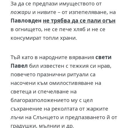
За да се предпази имуществото от
пожари
и нивите – от изпепеляване, на
Павловден
не трябва да се пали огън
в огнището, не се пече хляб и не се
консумират топли храни.
Тъй като в народните вярвания
свети
Павел
бил известен с тежкия си нрав,
повечето празнични ритуали са
насочени към омилостивяване на
светеца и спечелване на
благоразположението му с цел
съхранение на реколтата от жарките
лъчи на Слънцето и предпазването й от
градушки, мълнии и др.