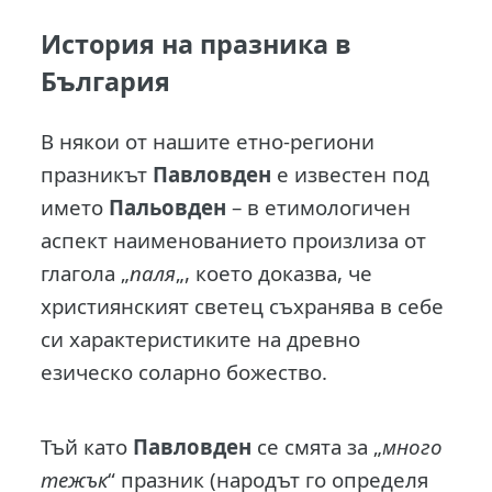
История на празника в
България
В някои от нашите етно-региони
празникът
Павловден
е известен под
името
Пальовден
– в етимологичен
аспект наименованието произлиза от
глагола „
паля
„, което доказва, че
християнският светец съхранява в себе
си характеристиките на древно
езическо соларно божество.
Тъй като
Павловден
се смята за „
много
тежък
“ празник (народът го определя