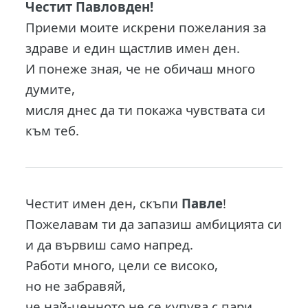
Честит Павловден!
Приеми моите искрени пожелания за
здраве и един щастлив имен ден.
И понеже зная, че не обичаш много
думите,
мисля днес да ти покажа чувствата си
към теб.
Честит имен ден, скъпи
Павле
!
Пожелавам ти да запазиш амбицията си
и да вървиш само напред.
Работи много, цели се високо,
но не забравяй,
че най-ценното не се купува с пари.