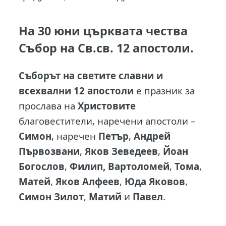
На 30 юни църквата чества
Събор на Св.св. 12 апостоли.
Съборът на светите славни и
всехвални 12 апостоли
е празник за
прослава на
Христовите
благовестители, наречени апостоли –
Симон
, наречен
Петър
,
Андрей
Първозвани
,
Яков Зеведеев
,
Йоан
Богослов
,
Филип, Вартоломей
,
Тома
,
Матей
,
Яков Алфеев
,
Юда Яковов
,
Симон Зилот
,
Матий
и
Павел
.