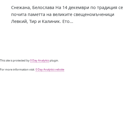
Снежана, Белослава На 14 декември по традиция се
почита паметта на великите свещеномъченици
Левкий, Тир и Калиник. Ето...
This site is protected by
0 Day Analytics
plugin.
For more information visit:
0 Day Analytics vebsite