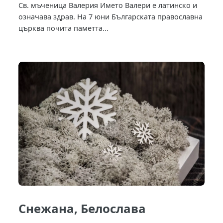
Св. мъченица Валерия Името Валери е латинско и
означава здрав. На 7 юни Българската православна
църква почита паметта...
Снежана, Белослава