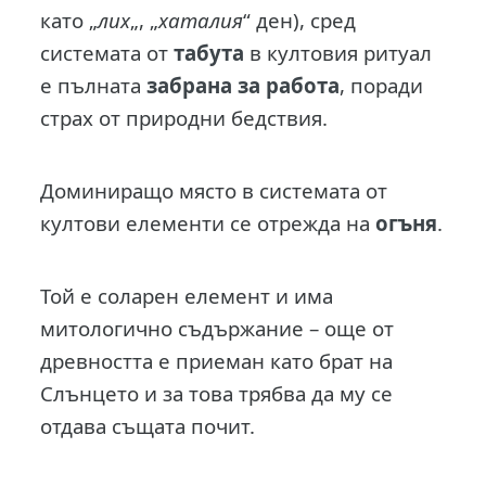
като „
лих
„, „
хаталия
“ ден), сред
системата от
табута
в култовия ритуал
е пълната
забрана за работа
, поради
страх от природни бедствия.
Доминиращо място в системата от
култови елементи се отрежда на
огъня
.
Той е соларен елемент и има
митологично съдържание – още от
древността е приеман като брат на
Слънцето и за това трябва да му се
отдава същата почит.