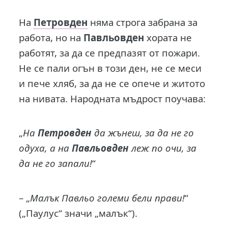
На
Петровден
няма строга забрана за
работа, но на
Павльовден
хората не
работят, за да се предпазят от пожари.
Не се пали огън в този ден, не се меси
и пече хляб, за да не се опече и житото
на нивата. Народната мъдрост поучава:
„
На
Петровден
да жънеш, за да не го
одуха, а на
Павльовден
леж по очи, за
да не го запали!
“
– „
Малък Павльо големи бели прави!
“
(„Паулус“ значи „малък“).