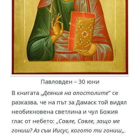
Павловден – 30 юни
В книгата „
Деяния на апостолите
“ се
разказва, че на път за Дамаск той видял
необикновена светлина и чул Божия
глас от небето: „
Савле, Савле, защо ме
гониш? Аз съм Иисус, когото ти гониш
„.