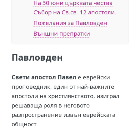
На 30 юни църквата чества
Събор на Св.св. 12 апостоли.
Пожелания за Павловден
Външни препратки
Павловден
С
вети апостол Павел
е еврейски
проповедник, един от най-важните
апостоли на християнството, изиграл
решаваща роля в неговото
разпространение извън еврейската
общност.