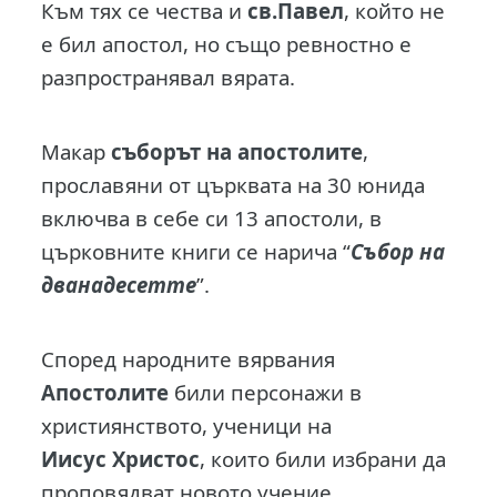
Към тях се чества и
св.Павел
, който не
е бил апостол, но също ревностно е
разпространявал вярата.
Макар
съборът на апостолите
,
прославяни от църквата на 30 юнида
включва в себе си 13 апостоли, в
църковните книги се нарича “
Събор на
дванадесетте
”.
Според народните вярвания
Апостолите
били персонажи в
християнството, ученици на
Иисус Христос
, които били избрани да
проповядват новото учение.