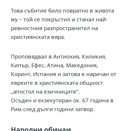
Това събитие било повратно в живота
му – той се покръстил и станал най-
ревностния разпространител на
християнската вяра.
Проповядвал в Антиохия, Киликия,
Кипър, Ефес, Атина, Македония,
Коринт, Испания и затова е наричан от
евреите в християнската общност
„апостол на езичниците“.
Осъден и екзекутиран ок. 67 година в
Рим след дълги години затвор.
Народни обичаи