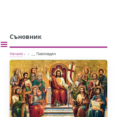
Съновник
›
›
...
Начало
Павловден