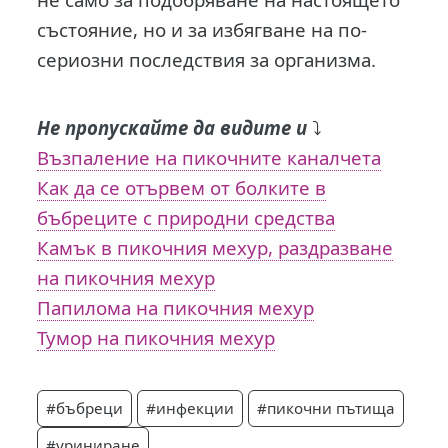
състояние, но и за избягване на по-
сериозни последствия за организма.
Не пропускайте да видите и
⤵️
Възпаление на пикочните каналчета
Как да се отървем от болките в
бъбреците с природни средства
Камък в пикочния мехур, раздразване
на пикочния мехур
Папилома на пикочния мехур
Тумор на пикочния мехур
#бъбреци
#инфекции
#пикочни пътища
#уриниране