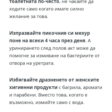
тоалетната по-често
, не чакайте да
ходите само когато имате силно
желание за това.
Изпразвайте пикочния си мехур
поне на всеки 4 часа през деня
. А
уринирането след полов акт може да
помогне за измиване на бактериите от
отвора на уретрата.
Избягвайте дразненето от женските
хигиенни продукти
с багрила, аромати
и парабени. Вместо това, когато е
възможно, измийте само с вода.