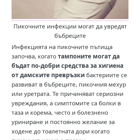
Пикочните инфекции могат да увредят
бъбреците
Инфекцията на пикочните пътища
започва, когато
тампоните могат да
бъдат по-добри средства за хигиена
от дамските превръзки
бактериите се
развиват в бъбреците, пикочния мехур
или уретрата. Те причиняват сериозни
увреждания, а симптомите са болки в
таза и корема, често и болезнено
уриниране и постоянно желание за
ходене до тоалетната дори когато