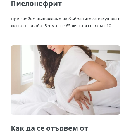
Пиелонефрит
При гнойно възпаление на бъбреците се изсушават
листа от върба. Вземат се 65 листа и се варят 10...
Как да се отървем от