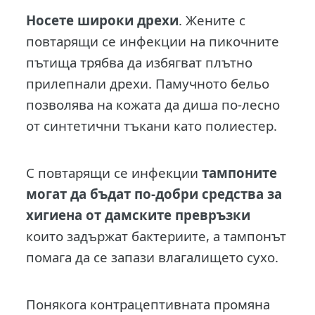
Носете широки дрехи
. Жените с
повтарящи се инфекции на пикочните
пътища трябва да избягват плътно
прилепнали дрехи. Памучното бельо
позволява на кожата да диша по-лесно
от синтетични тъкани като полиестер.
С повтарящи се инфекции
тампоните
могат да бъдат по-добри средства за
хигиена от дамските превръзки
които задържат бактериите, а тампонът
помага да се запази влагалището сухо.
Понякога контрацептивната промяна