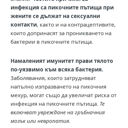
инфекция са пикочните пътища при
жените се дължат на сексуални
контакти
, както и на контрацептивите,
които допринасят за проникването на
бактерии в пикочните пътища.
Намаленият имунитет прави тялото
по-уязвимо към всяка бактерия.
Заболявания, които затрудняват
напълно изпразването на пикочния
мехур, могат също да увеличат риска от
инфекция на пикочните пътища.
Те
включват увреждане на гръбначния
мозък или невропатия.