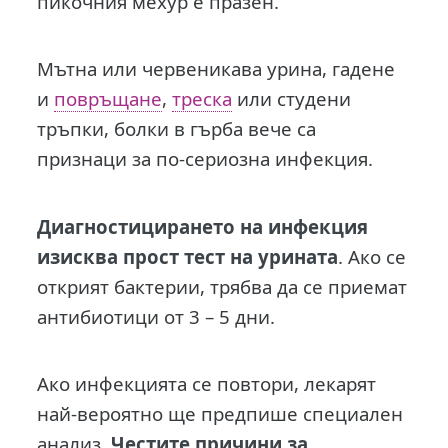
пикочния мехур е празен.
Мътна или червеникава урина, гадене
и
повръщане
,
треска
или студени
тръпки, болки в гърба вече са
признаци за по-сериозна инфекция.
Диагностицирането на инфекция
изисква прост тест на урината
. Ако се
открият бактерии, трябва да се приемат
антибиотици от 3 – 5 дни.
Ако инфекцията се повтори, лекарят
най-вероятно ще предпише специален
анализ.
Честите причини за