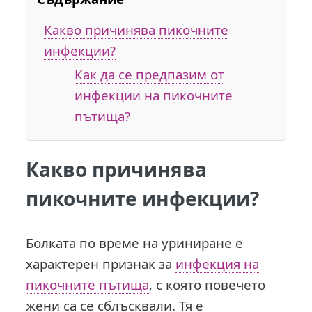
Какво причинява пикочните
инфекции?
Как да се предпазим от
инфекции на пикочните
пътища?
Какво причинява
пикочните инфекции?
Б
олката по време на уриниране е
характерен признак за
инфекция на
пикочните пътища
, с която повечето
жени са се сблъсквали. Тя е