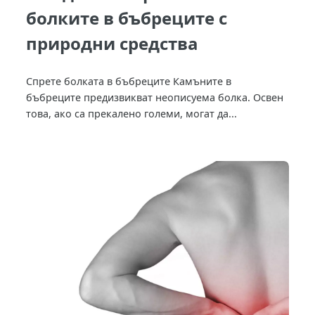
болките в бъбреците с
природни средства
Спрете болката в бъбреците Камъните в
бъбреците предизвикват неописуема болка. Освен
това, ако са прекалено големи, могат да...