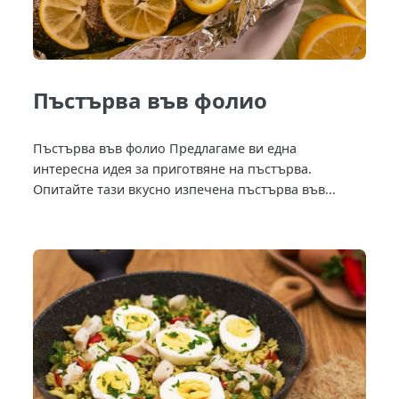
Пъстърва във фолио
Пъстърва във фолио Предлагаме ви една
интересна идея за приготвяне на пъстърва.
Опитайте тази вкусно изпечена пъстърва във...