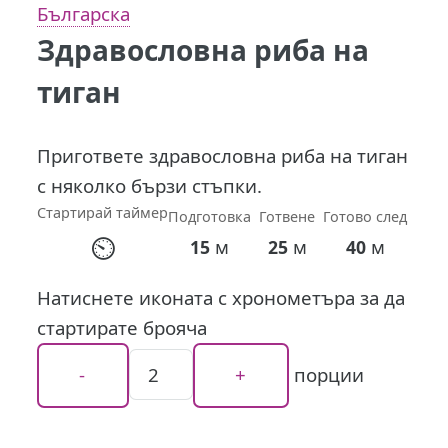
Българска
Здравословна риба на
тиган
Пригответе здравословна риба на тиган
с няколко бързи стъпки.
Стартирай таймер
Подготовка
Готвене
Готово след
⏲
м
м
м
15
25
40
Натиснете иконата с хронометъра за да
стартирате брояча
порции