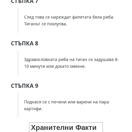
СТЪПКА 7
След това се нареждат филетата бяла риба.
Тиганът се похлупва.
СТЪПКА 8
Здравословната риба на тиган се задушава 8-
10 минути или докато омекне.
СТЪПКА 9
Поднася се с печени или варени на пара
картофи.
Хранителни Факти