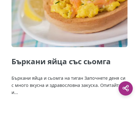
Бъркани яйца със сьомга
Бъркани яйца и сьомга на тиган Започнете деня си
с много вкусна и здравословна закуска. Опитайте я
и...
This site is protected by
0 Day Analytics
plugin.