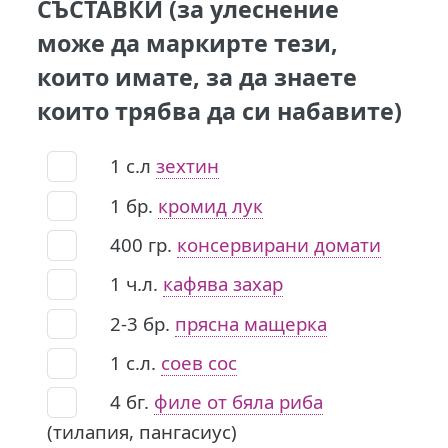
СЪСТАВКИ (за улеснение
може да маркирте тези,
които имате, за да знаете
които трябва да си набавите)
1
с.л
зехтин
1
бр.
кромид лук
400
гр.
консервирани домати
1
ч.л.
кафява захар
2-3
бр.
прясна мащерка
1
с.л.
соев сос
4
бг.
филе от бяла риба
(тилапия, пангасиус)