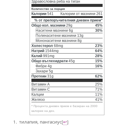
Здравословна риба на тиган
Количество за порция
Калории
541
Калории от мазнини 261
% от препоръчителния дневен прием*
Общо кол. мазнини
29g
45%
Наситени мазнини 6g
30%
Полинаситени мазнини 13g
Мононаситени мазнини 8g
Холестерол
68mg
23%
Натрий
1544mg
64%
Калий
991mg
28%
Общо въглехидрати
45g
15%
Фибри 4g
16%
Захари 5g
Протеин
31g
62%
Витамин A
25%
Витамин C
71%
Калции
11%
Желязо
41%
* Процента дневен прием е базиран на 2000
калории на ден.
тилапия, пангасиус
[
↩
]