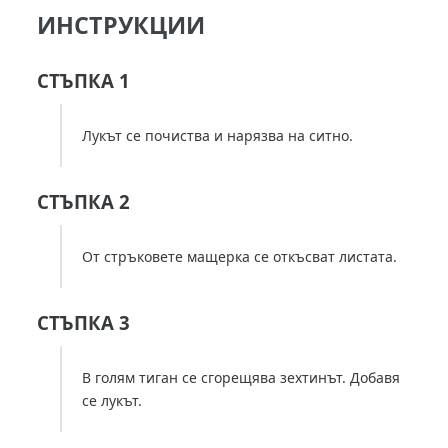
ИНСТРУКЦИИ
СТЪПКА 1
Лукът се почиства и нарязва на ситно.
СТЪПКА 2
От стръковете мащерка се откъсват листата.
СТЪПКА 3
В голям тиган се сгорещява зехтинът. Добавя
се лукът.