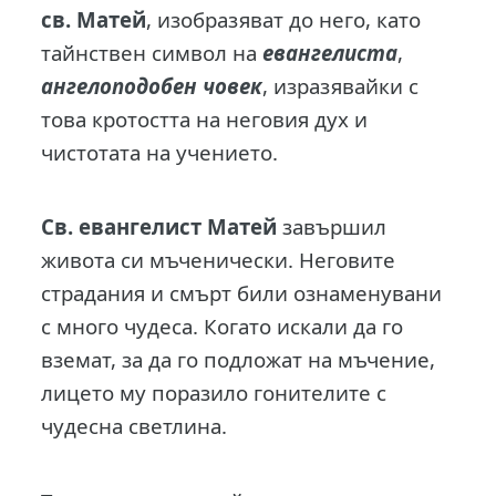
св. Матей
, изобразяват до него, като
тайнствен символ на
евангелиста
,
ангелоподобен човек
, изразявайки с
това кротостта на неговия дух и
чистотата на учението.
Св. евангелист Матей
завършил
живота си мъченически. Неговите
страдания и смърт били ознаменувани
с много чудеса. Когато искали да го
вземат, за да го подложат на мъчение,
лицето му поразило гонителите с
чудесна светлина.