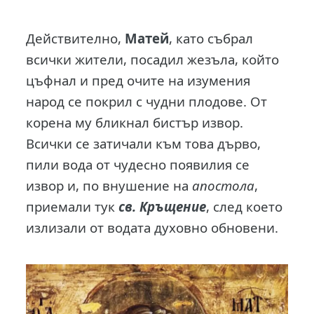
Действително,
Матей
, като събрал
всички жители, посадил жезъла, който
цъфнал и пред очите на изумения
народ се покрил с чудни плодове. От
корена му бликнал бистър извор.
Всички се затичали към това дърво,
пили вода от чудесно появилия се
извор и, по внушение на
апостола
,
приемали тук
св. Кръщение
, след което
излизали от водата духовно обновени.