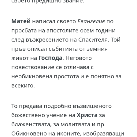
своето предишно звание.
Матей
написал своето
Евангелие
по
просбата на апостолите осем години
след възкресението на Спасителя. Той
пръв описал събитията от земния
живот на
Господа
. Неговото
повествование се отличава с
необикновена простота и е понятно за
всекиго.
То предава подробно възвишеното
божествено учение на
Христа
за
блаженствата, за молитвата и пр.
Обикновено на иконите, изобразяващи