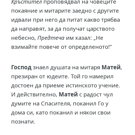
Кръстител
проповядвал на човеците
покаяние и митарите заедно с другите
идвали при него да питат какво трябва
да направят, за да получат царството
небесно,
Предтеча
им казал: „Не
взимайте повече от определеното!“
Господ
знаел душата на митаря
Матей
,
презиран от юдеите. Той го намерил
достоен да приеме истинското учение.
И действително,
Матей
с радост чул
думите на Спасителя, поканил Го у
дома си, като поканил и някои свои
познати.