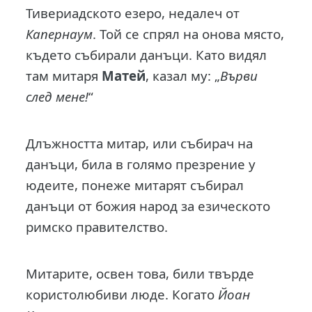
Тивериадското езеро, недалеч от
Капернаум
. Той се спрял на онова място,
където събирали данъци. Като видял
там митаря
Матей
, казал му: „
Върви
след мене!
“
Длъжността митар, или събирач на
данъци, била в голямо презрение у
юдеите, понеже митарят събирал
данъци от божия народ за езическото
римско правителство.
Митарите, освен това, били твърде
користолюбиви люде. Когато
Йоан