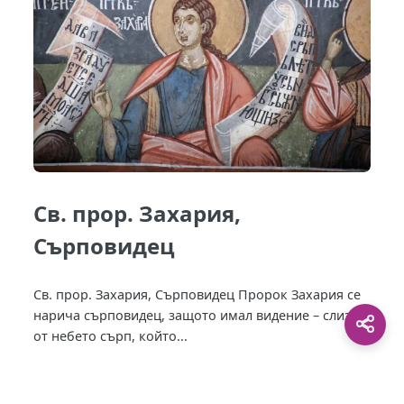
Св. прор. Захария,
Сърповидец
Св. прор. Захария, Сърповидец Пророк Захария се
нарича сърповидец, защото имал видение – слизащ
от небето сърп, който...