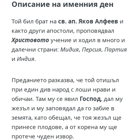
Описание на именния ден
Той бил брат на
св. ап. Яков Алфеев
и
както други апостоли, проповядвал
Христовото
учение и ходил в много и
далечни страни:
Мидия
,
Персия
,
Партия
и
Индия
.
Преданието разказва, че той отишъл
при един див народ с лоши нрави и
обичаи. Там му се явил
Господ
, дал му
жезъл и му заповядал да го забие в
земята, като обещал, че тоя жезъл ще
принесе плодове, а от корена му ще
протече чуден извор.