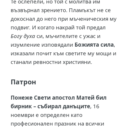
Те ослепели, но той с молитва им
възвърнал зрението. Пламъкът не се
докоснал до него при мъченическия му
подвиг. И когато накрай той предал
Богу духа
си, мъчителите с ужас и
изумление изповядали
Божията сила
,
изказали почит към светите му мощи и
станали ревностни християни.
Патрон
Понеже Свети апостол Матей бил
бирник – събирал данъците
, 16
ноември е определен като
професионален празник на всички