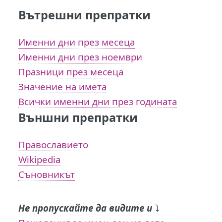
Вътрешни препратки
Именни дни през месеца
Именни дни през ноември
Празници през месеца
Значение на имета
Всички именни дни през годината
Външни препратки
Православието
Wikipedia
Съновникът
Не пропускайте да видите и
⤵️