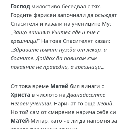
Господ
милостиво беседвал с тях.
Гордите фарисеи започнали да осъждат
Спасителя и казали на учениците Му:
„
Защо вашият Учител яде и пие с
грешници!
“ На това Спасителят казал:
„
Здравите нямат нужда от лекар, а
болните. Дойдох да повикам към
покаяние не праведни, а грешници
„.
От това време
Матей
бил винаги с
Христа
в числото на
Дванадесетте
Негови ученици
. Наричат го още
Левий
.
Но той сам от смирение нарича себе си
Матей
-Митар, като че ли да напомня за