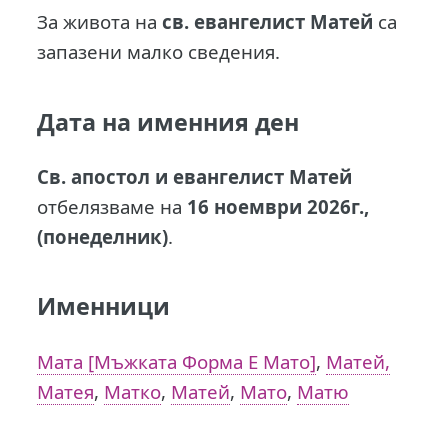
За живота на
св. евангелист Матей
са
запазени малко сведения.
Дата на именния ден
Св. апостол и евангелист Матей
отбелязваме на
16 ноември 2026г.,
(понеделник)
.
Именници
Мата [Мъжката Форма Е Мато]
,
Матей,
Матея
,
Матко
,
Матей
,
Мато
,
Матю