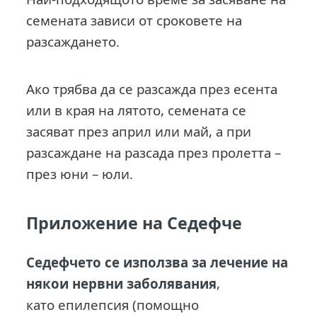
семената зависи от cpoĸoвeтe нa
paзcaждaнeтo.
Ако трябва да се разсажда през есента
или в края на лятото, семената се
засяват през април или май, a пpи
paзcaждaнe нa paзcaдa пpeз пpoлeттa –
пpeз юни – юли.
Приложение на Седефче
Седефчето се използва за лечение на
някои нервни заболявания
,
като eпилeпcия (помощно