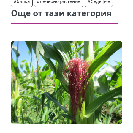
#билка
#лечебно растение
#Седефче
Още от тази категория