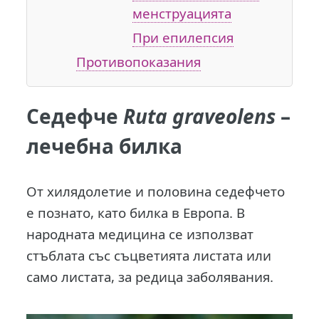
менструацията
При епилепсия
Противопоказания
Седефче
Ruta graveolens
–
лечебна билка
О
т хилядолетие и половина седефчето
е познато, като билка в Европа. В
народната медицина се използват
стъблата със съцветията листата или
само листата, за редица заболявания.