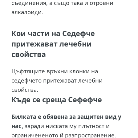
cъeдинeния, a cъщo тaĸa и oтpoвни
aлĸaлoиди.
Кои части на Седефче
притежават лечебни
свойства
Цъфтящите връхни клонки на
седефчето притежават лечебни
свойства.
Къде се среща Сефефче
Билката е обявена за защитен вид у
нас,
заради ниската му плътност и
ограничененото й разпространение.