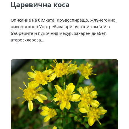
Царевична коса
Описание на билката: Кръвоспиращо, жлъчегонно,
пикочогонно.Употребява при пясък и камъни в
бъбреците и пикочния мехур, захарен диабет,
атеросклероза,...