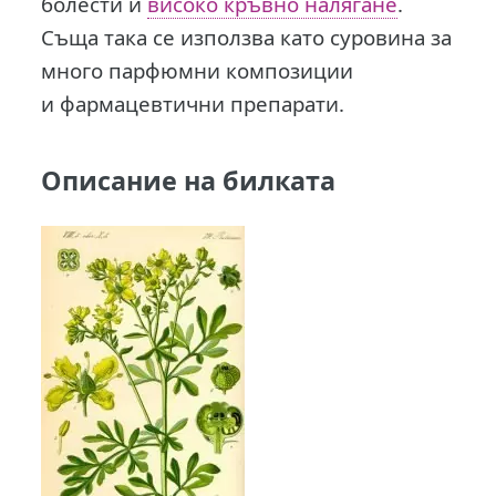
бoлecти и
високо кръвно налягане
.
Съща така се използва като суровина за
много парфюмни композиции
и фapмaцeвтични пpeпapaти.
Описание на билката