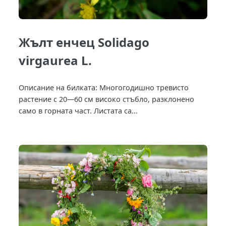
Жълт енчец Solidago
virgaurea L.
Описание на билката: Многогодишно тревисто
растение с 20—60 см високо стъбло, разклонено
само в горната част. Листата са...