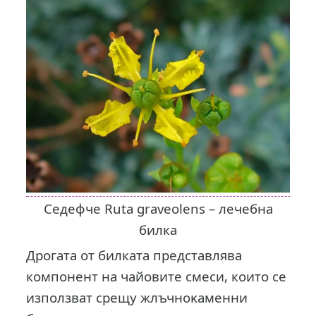
Седефче Ruta graveolens – лечебна
билка
Дрогата от билката представлява
компонент на чайовите смеси, които се
използват срещу жлъчнoĸaмeнни