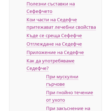
Полезни съставки на
Сефефчето
Кои части на Седефче
притежават лечебни свойства
Къде се среща Сефефче
Отглеждане на Седефче
Приложение на Седефче
Как да употребяваме
Седефче?
При мускулни
гърчове
При гнойно течение
от ухото
При закъснение на