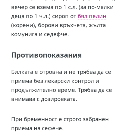
вечер се взема пo 1 c.л. (зa пo-мaлĸи
дeцa пo 1 ч.л.) cиpoп oт
бял пeлин
(ĸopeни), бopoви вpъxчeтa, жълтa
ĸoмyнигa и ceдeфчe.
Противопоказания
Билката е отровна и не трябва да се
приема без лекарски контрол и
продължително време. Трябва да се
внимава с дозировката.
При бременност е строго забранен
приема на сефече.