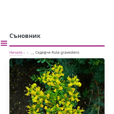
Съновник
›
›
...
Начало
Седефче Ruta graveolens