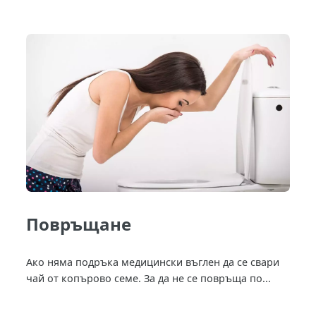
Повръщане
Ако няма подръка медицински въглен да се свари
чай от копърово семе. За да не се повръща по...