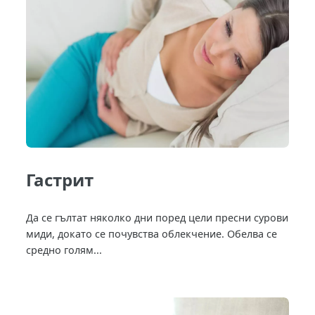
Гастрит
Да се гълтат няколко дни поред цели пресни сурови
миди, докато се почувства облекчение. Обелва се
средно голям...