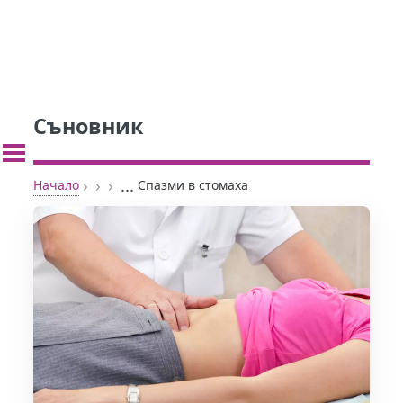
Съновник
›
›
›
...
Начало
Спазми в стомаха