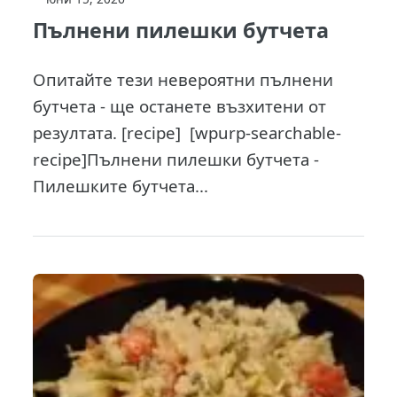
Пълнени пилешки бутчета
Опитайте тези невероятни пълнени
бутчета - ще останете възхитени от
резултата. [recipe] [wpurp-searchable-
recipe]Пълнени пилешки бутчета -
Пилешките бутчета...