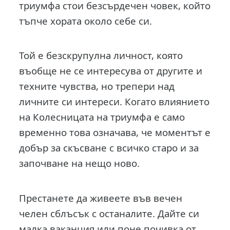
триумфа стои безсърдечен човек, който
тъпче хората около себе си.
Той е безскрупулна личност, която
въобще не се интересува от другите и
техните чувства, но трепери над
личните си интереси. Когато влиянието
на Колесницата на триумфа е само
временно това означава, че моментът е
добър за скъсване с всичко старо и за
започване на нещо ново.
Престанете да живеете във вечен
челен сблъсък с останалите. Дайте си
малка ваканция или поне почивка от