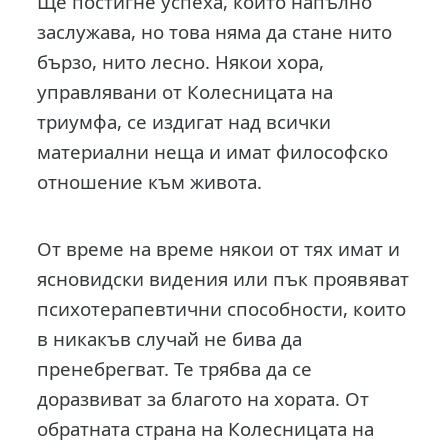
Ще постигне успеха, който напълно
заслужава, но това няма да стане нито
бързо, нито лесно. Някои хора,
управлявани от Колесницата на
триумфа, се издигат над всички
материални неща и имат философско
отношение към живота.
От време на време някои от тях имат и
ясновидски видения или пък проявяват
психотерапевтични способности, които
в никакъв случай не бива да
пренебрегват. Те трябва да се
доразвиват за благото на хората. От
обратната страна на Колесницата на